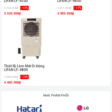
LIFAN LF-4300
LIFAN LF-4600
4.150.000₫
- 15%
4.671.000₫
- 17%
3.520.000₫
3.855.000₫
Thiết Bị Làm Mát Di Động
LIFAN LF-4800
4.960.000₫
- 18%
4.082.000₫
NHÀ PHÂN PHỐI