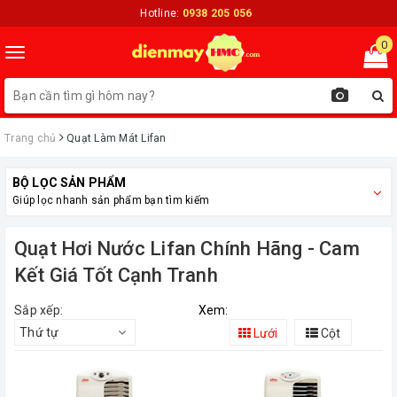
Hotline:
0938 205 056
0
Toggle
navigation
Trang chủ
Quạt Làm Mát Lifan
BỘ LỌC SẢN PHẨM
Giúp lọc nhanh sản phẩm bạn tìm kiếm
Quạt Hơi Nước Lifan Chính Hãng - Cam
Kết Giá Tốt Cạnh Tranh
Sắp xếp:
Xem:
Thứ tự
Lưới
Cột