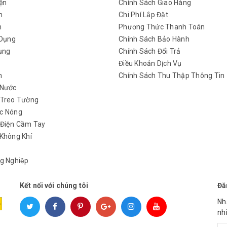
ện
Chính Sách Giao Hàng
n
Chi Phí Lắp Đặt
m
Phương Thức Thanh Toán
 Dụng
Chính Sách Bảo Hành
ụng
Chính Sách Đổi Trả
y
Điều Khoản Dịch Vụ
h
Chính Sách Thu Thập Thông Tin
 Nước
 Treo Tường
c Nóng
 Điện Cầm Tay
Không Khí
g Nghiệp
Kết nối với chúng tôi
Đă
Nh
nh