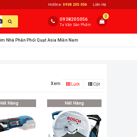
Hotline:
0938 205 056
Liên Hệ
0
0938205056
Tư Vấn Sản Phẩm
ìm Nhà Phân Phối Quạt Asia Miền Nam
Xem:
Lưới
Cột
Hết Hàng
Hết Hàng