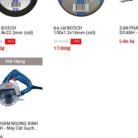
t BOSCH
Đá cắt BOSCH
ㅤSẢN PH
.8x22.2mm (sắt)
100x1.2x16mm (sắt)
DOANH -
Dùng Pin
Liên hệ
0₫
30.000₫
- 46%
- 43%
28 (SOLO
0₫
17.000₫
Hết Hàng
 PHẨM NGỪNG KINH
 - Máy Cắt Gạch
 GDC 140
hệ