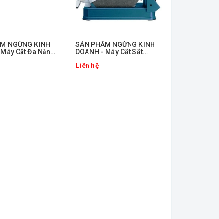
ẨM NGỪNG KINH
ㅤSẢN PHẨM NGỪNG KINH
 Máy Cắt Đa Năng
DOANH - Máy Cắt Sắt
 Bosch GOP 18V-
Bosch GCO 220
Liên hệ
)