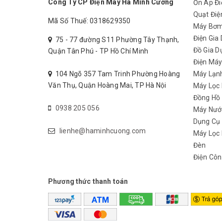
Công Ty CP Điện Máy Hà Minh Cường
Ổn Áp Đi
Quạt Điệ
Mã Số Thuế: 0318629350
Máy Bơ
Điện Gia
75 - 77 đường S11 Phường Tây Thạnh,
Đồ Gia D
Quận Tân Phú - TP Hồ Chí Minh
Điện Má
104 Ngõ 357 Tam Trinh Phường Hoàng
Máy Lạn
Văn Thụ, Quận Hoàng Mai, TP Hà Nội
Máy Lọc
Đồng Hồ
0938 205 056
Máy Nướ
Dụng Cụ
lienhe@haminhcuong.com
Máy Lọc 
Đèn
Điện Côn
Phương thức thanh toán