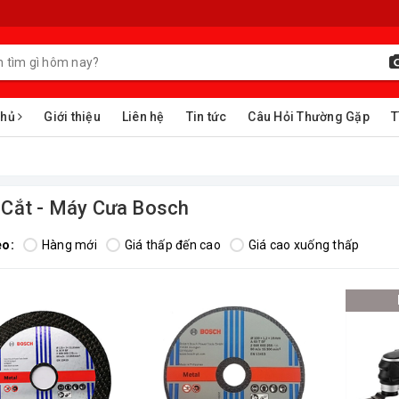
chủ
Giới thiệu
Liên hệ
Tin tức
Câu Hỏi Thường Gặp
T
Cắt - Máy Cưa Bosch
eo:
Hàng mới
Giá thấp đến cao
Giá cao xuống thấp