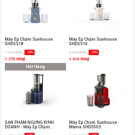
Máy Ép Chậm Sunhouse
Máy Ép Chậm Sunhouse
SHD5518
SHD5516
1.774.000₫
- 28%
2.015.000₫
- 20%
1.272.000₫
1.610.000₫
Hết Hàng
ㅤSẢN PHẨM NGỪNG KINH
Máy Ép Chậm Sunhouse
DOANH - Máy Ép Chậm
Mama SHD5505
Sunhouse SHD5512