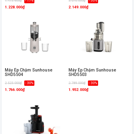
1.473.600₫
- 17%
3.070.000₫
- 30%
1.228.000₫
2.149.000₫
Máy Ép Chậm Sunhouse
Máy Ép Chậm Sunhouse
SHD5504
SHD5503
2.523.000₫
- 30%
2.789.000₫
- 30%
1.766.000₫
1.952.000₫