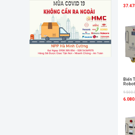
37.47
Biến 
Robot
9.500.
6.080