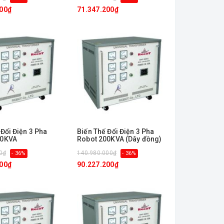
600₫
71.347.200₫
 Đổi Điện 3 Pha
Biến Thế Đổi Điện 3 Pha
00KVA
Robot 200KVA (Dây đồng)
0₫
140.980.000₫
- 36%
- 36%
800₫
90.227.200₫