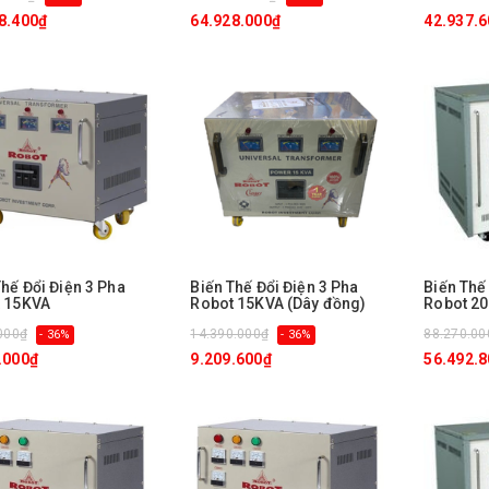
8.400₫
64.928.000₫
42.937.
Thế Đổi Điện 3 Pha
Biến Thế Đổi Điện 3 Pha
Biến Thế
 15KVA
Robot 15KVA (Dây đồng)
Robot 2
000₫
14.390.000₫
88.270.00
- 36%
- 36%
.000₫
9.209.600₫
56.492.