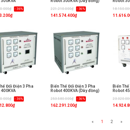
 300KVA
Robot 300KVA (Dây đồng)
Robot 3
0.000₫
221.210.000₫
18.150.00
- 36%
- 36%
3.200₫
141.574.400₫
11.616.
Thế Đổi Điện 3 Pha
Biến Thế Đổi Điện 3 Pha
Biến Thế
 400KVA
Robot 400KVA (Dây đồng)
Robot 4
0.000₫
253.580.000₫
23.320.00
- 36%
- 36%
12.800₫
162.291.200₫
14.924.
«
1
2
»