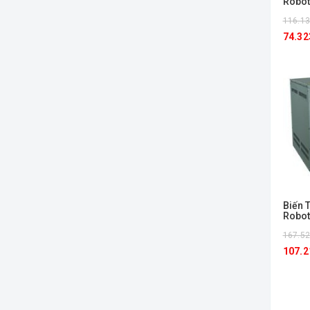
Robot
116.13
74.32
Biến 
Robot
167.52
107.2