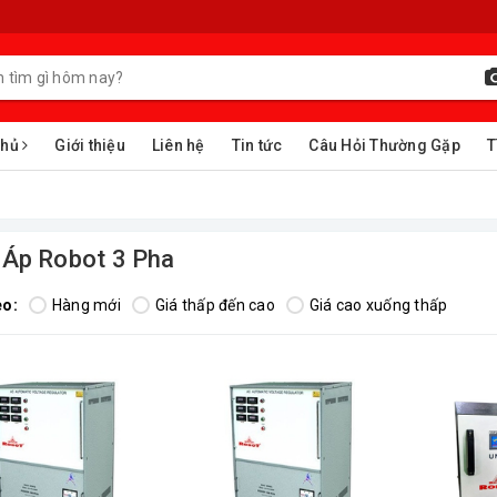
chủ
Giới thiệu
Liên hệ
Tin tức
Câu Hỏi Thường Gặp
T
 Áp Robot 3 Pha
eo:
Hàng mới
Giá thấp đến cao
Giá cao xuống thấp