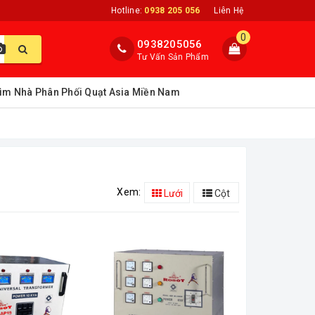
Hotline:
0938 205 056
Liên Hệ
0
0938205056
Tư Vấn Sản Phẩm
ìm Nhà Phân Phối Quạt Asia Miền Nam
Xem:
Lưới
Cột