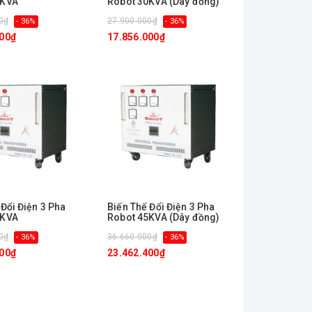
0KVA
Robot 30KVA (Dây đồng)
0₫
27.900.000₫
- 36%
- 36%
000₫
17.856.000₫
 Đổi Điện 3 Pha
Biến Thế Đổi Điện 3 Pha
5KVA
Robot 45KVA (Dây đồng)
0₫
36.660.000₫
- 36%
- 36%
800₫
23.462.400₫