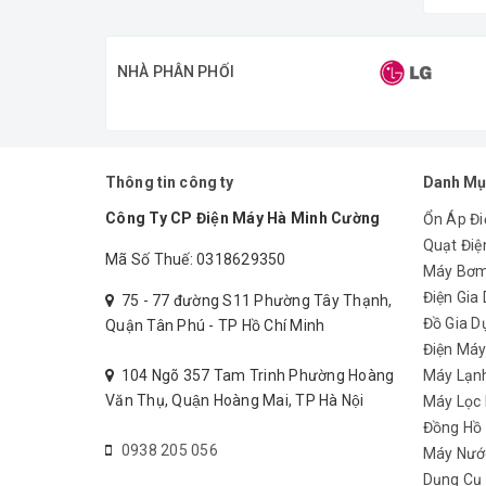
NHÀ PHÂN PHỐI
Thông tin công ty
Danh Mụ
Công Ty CP Điện Máy Hà Minh Cường
Ổn Áp Đi
Quạt Điệ
Mã Số Thuế: 0318629350
Máy Bơ
Điện Gia
75 - 77 đường S11 Phường Tây Thạnh,
Đồ Gia D
Quận Tân Phú - TP Hồ Chí Minh
Điện Má
104 Ngõ 357 Tam Trinh Phường Hoàng
Máy Lạn
Văn Thụ, Quận Hoàng Mai, TP Hà Nội
Máy Lọc
Đồng Hồ
0938 205 056
Máy Nướ
Dụng Cụ