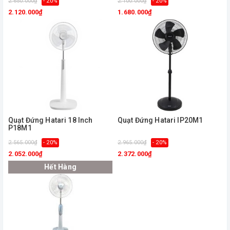
2.650.000₫
- 20%
2.100.000₫
- 20%
2.120.000₫
1.680.000₫
Quạt Đứng Hatari 18 Inch
Quạt Đứng Hatari IP20M1
P18M1
2.565.000₫
- 20%
2.965.000₫
- 20%
2.052.000₫
2.372.000₫
Hết Hàng