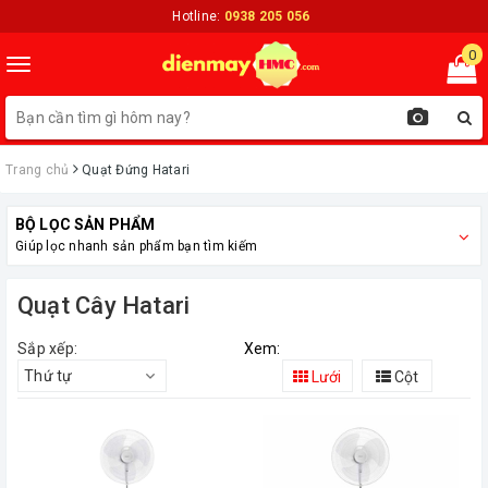
Hotline:
0938 205 056
0
Toggle
navigation
Trang chủ
Quạt Đứng Hatari
BỘ LỌC SẢN PHẨM
Giúp lọc nhanh sản phẩm bạn tìm kiếm
Quạt Cây Hatari
Sắp xếp:
Xem:
Thứ tự
Lưới
Cột