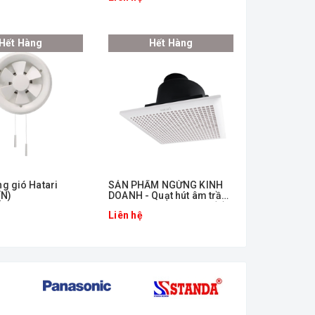
Hết Hàng
Hết Hàng
ng gió Hatari
ㅤSẢN PHẨM NGỪNG KINH
N)
DOANH - Quạt hút âm trần
4 inch HATARI VC10M1(D)
Liên hệ