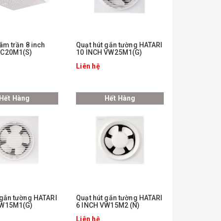
âm trần 8 inch
Quạt hút gắn tường HATARI
VC20M1(S)
10 INCH VW25M1(G)
Liên hệ
Hết Hàng
Hết Hàng
 gắn tường HATARI
Quạt hút gắn tường HATARI
VW15M1(G)
6 INCH VW15M2 (N)
Liên hệ