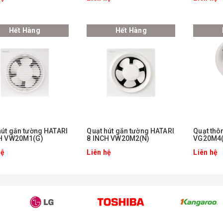
Hết Hàng
Hết Hàng
hút gắn tường HATARI
Quạt hút gắn tường HATARI
Quạt thô
H VW20M1(G)
8 INCH VW20M2(N)
VG20M4(
hệ
Liên hệ
Liên hệ