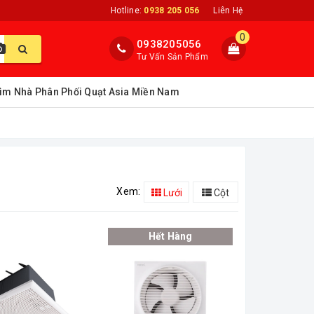
Hotline:
0938 205 056
Liên Hệ
0
0938205056
Tư Vấn Sản Phẩm
ìm Nhà Phân Phối Quạt Asia Miền Nam
Xem:
Lưới
Cột
Hết Hàng