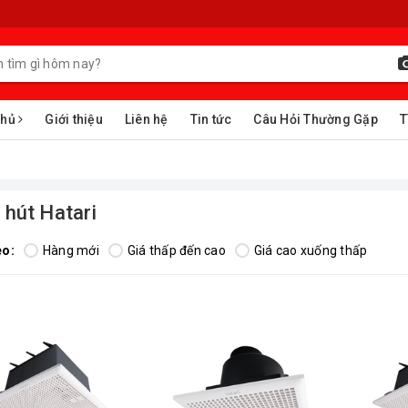
chủ
Giới thiệu
Liên hệ
Tin tức
Câu Hỏi Thường Gặp
T
 hút Hatari
eo:
Hàng mới
Giá thấp đến cao
Giá cao xuống thấp