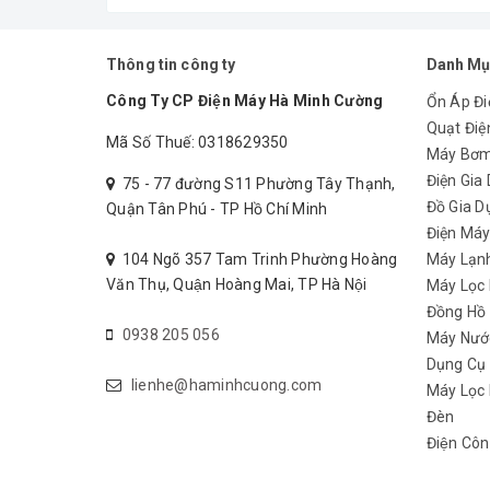
Thông tin công ty
Danh Mụ
Công Ty CP Điện Máy Hà Minh Cường
Ổn Áp Đi
Quạt Điệ
Mã Số Thuế: 0318629350
Máy Bơ
Điện Gia
75 - 77 đường S11 Phường Tây Thạnh,
Đồ Gia D
Quận Tân Phú - TP Hồ Chí Minh
Điện Má
104 Ngõ 357 Tam Trinh Phường Hoàng
Máy Lạn
Văn Thụ, Quận Hoàng Mai, TP Hà Nội
Máy Lọc
Đồng Hồ
0938 205 056
Máy Nướ
Dụng Cụ
lienhe@haminhcuong.com
Máy Lọc 
Đèn
Điện Côn