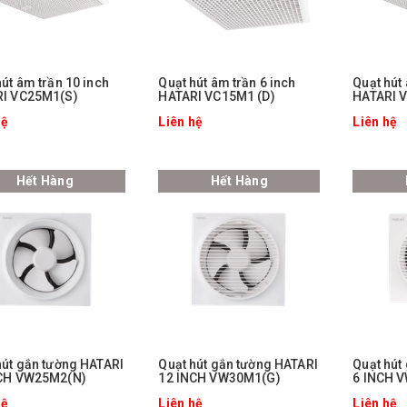
hút âm trần 10 inch
Quạt hút âm trần 6 inch
Quạt hút 
I VC25M1(S)
HATARI VC15M1 (D)
HATARI 
hệ
Liên hệ
Liên hệ
Hết Hàng
Hết Hàng
hút gắn tường HATARI
Quạt hút gắn tường HATARI
Quạt hút
NCH VW25M2(N)
12 INCH VW30M1(G)
6 INCH 
hệ
Liên hệ
Liên hệ