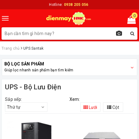
Hotline:
0938 205 056
0
Toggle
navigation
Trang chủ
UPS Santak
BỘ LỌC SẢN PHẨM
Giúp lọc nhanh sản phẩm bạn tìm kiếm
UPS - Bộ Lưu Điện
Sắp xếp:
Xem:
Thứ tự
Lưới
Cột