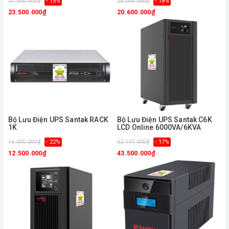
27.500.000₫
- 15%
25.000.000₫
- 18%
23.500.000₫
20.600.000₫
Bộ Lưu Điện UPS Santak RACK
Bộ Lưu Điện UPS Santak C6K
1K
LCD Online 6000VA/6KVA
16.000.000₫
- 22%
52.147.000₫
- 17%
12.500.000₫
43.500.000₫