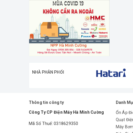
NHÀ PHÂN PHỐI
Thông tin công ty
Danh Mụ
Công Ty CP Điện Máy Hà Minh Cường
Ổn Áp Đi
Quạt Điệ
Mã Số Thuế: 0318629350
Máy Bơ