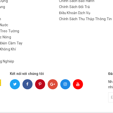
 Dụng
Chính Sách Bảo Hành
ụng
Chính Sách Đổi Trả
y
Điều Khoản Dịch Vụ
h
Chính Sách Thu Thập Thông Tin
 Nước
 Treo Tường
c Nóng
 Điện Cầm Tay
Không Khí
g Nghiệp
Kết nối với chúng tôi
Đă
Nh
nh