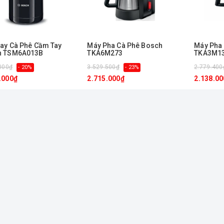
ay Cà Phê Cầm Tay
Máy Pha Cà Phê Bosch
Máy Pha
h TSM6A013B
TKA6M273
TKA3M1
000₫
3.529.500₫
2.779.400
- 20%
- 23%
.000₫
2.715.000₫
2.138.00