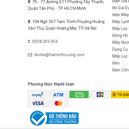
Điện Gia
75 - 77 đường S11 Phường Tây Thạnh,
Đồ Gia D
Quận Tân Phú - TP Hồ Chí Minh
Điện Má
104 Ngõ 357 Tam Trinh Phường Hoàng
Máy Lạn
Văn Thụ, Quận Hoàng Mai, TP Hà Nội
Máy Lọc
Đồng Hồ
0938 205 056
Máy Nướ
Dụng Cụ
lienhe@haminhcuong.com
Máy Lọc 
Đèn
Điện Côn
Phương thức thanh toán