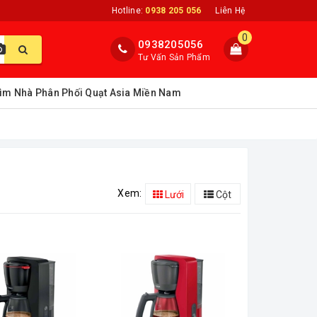
Hotline:
0938 205 056
Liên Hệ
0
0938205056
Tư Vấn Sản Phẩm
ìm Nhà Phân Phối Quạt Asia Miền Nam
Xem:
Lưới
Cột