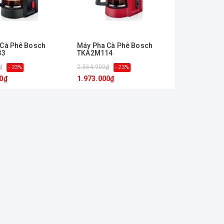
 Cà Phê Bosch
Máy Pha Cà Phê Bosch
33
TKA2M114
₫
2.564.900₫
- 23%
- 23%
0₫
1.973.000₫