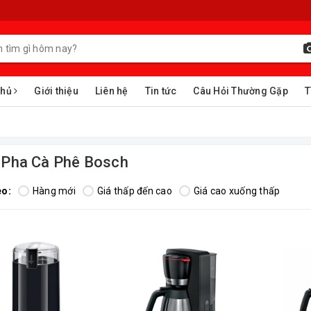
chủ
Giới thiệu
Liên hệ
Tin tức
Câu Hỏi Thường Gặp
T
 Pha Cà Phê Bosch
eo:
Hàng mới
Giá thấp đến cao
Giá cao xuống thấp