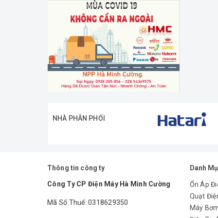
NHÀ PHÂN PHỐI
Thông tin công ty
Danh Mụ
Công Ty CP Điện Máy Hà Minh Cường
Ổn Áp Đi
Quạt Điệ
Mã Số Thuế: 0318629350
Máy Bơ