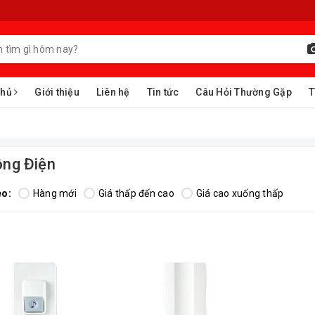
chủ
Giới thiệu
Liên hệ
Tin tức
Câu Hỏi Thường Gặp
T
ng Điện
eo:
Hàng mới
Giá thấp đến cao
Giá cao xuống thấp