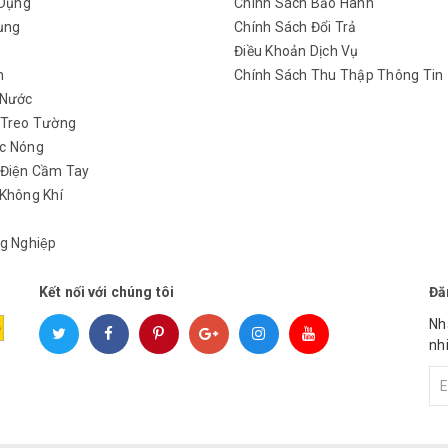
 Dụng
Chính Sách Bảo Hành
ụng
Chính Sách Đổi Trả
y
Điều Khoản Dịch Vụ
h
Chính Sách Thu Thập Thông Tin
 Nước
 Treo Tường
c Nóng
 Điện Cầm Tay
Không Khí
g Nghiệp
Kết nối với chúng tôi
Đă
Nh
nh