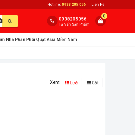
Hotline:
0938 205 056
Liên Hệ
0
0938205056
Tư Vấn Sản Phẩm
ìm Nhà Phân Phối Quạt Asia Miền Nam
Xem:
Lưới
Cột