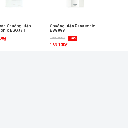
hấn Chuông Điện
Chuông Điện Panasonic
sonic EGG331
EBG888
00₫
233.000₫
- 30%
163.100₫