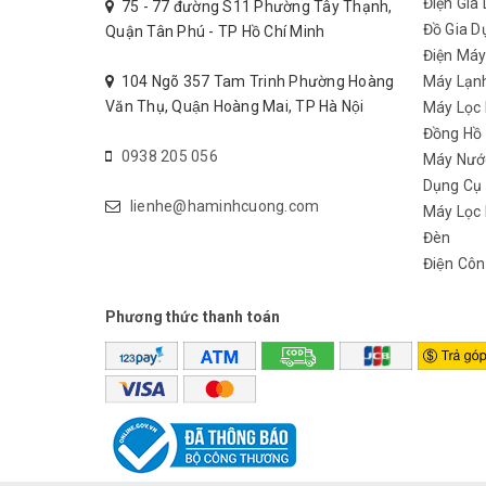
Điện Gia
75 - 77 đường S11 Phường Tây Thạnh,
Đồ Gia D
Quận Tân Phú - TP Hồ Chí Minh
Điện Má
104 Ngõ 357 Tam Trinh Phường Hoàng
Máy Lạn
Văn Thụ, Quận Hoàng Mai, TP Hà Nội
Máy Lọc
Đồng Hồ
0938 205 056
Máy Nướ
Dụng Cụ
lienhe@haminhcuong.com
Máy Lọc 
Đèn
Điện Côn
Phương thức thanh toán