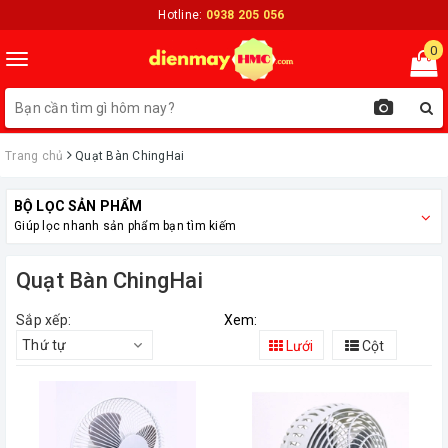
Hotline:
0938 205 056
0
Toggle
navigation
Trang chủ
Quạt Bàn ChingHai
BỘ LỌC SẢN PHẨM
Giúp lọc nhanh sản phẩm bạn tìm kiếm
Quạt Bàn ChingHai
Sắp xếp:
Xem:
Thứ tự
Lưới
Cột