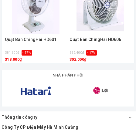
Quạt Bàn ChingHai HD601
Quạt Bàn ChingHai HD606
381.600₫
- 17%
362.400₫
- 17%
318.000₫
302.000₫
NHÀ PHÂN PHỐI
Thông tin công ty
Công Ty CP Điện Máy Hà Minh Cường