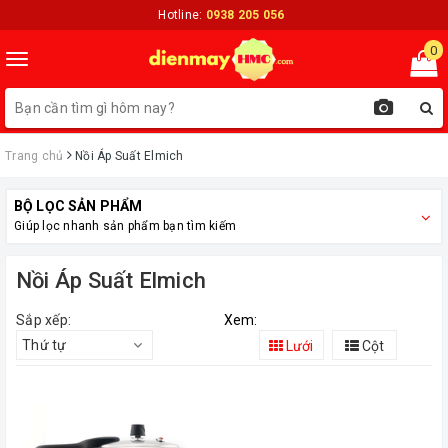
Hotline:
0938 205 056
0
Toggle
navigation
Trang chủ
Nồi Áp Suất Elmich
BỘ LỌC SẢN PHẨM
Giúp lọc nhanh sản phẩm bạn tìm kiếm
Nồi Áp Suất Elmich
Sắp xếp:
Xem:
Thứ tự
Lưới
Cột