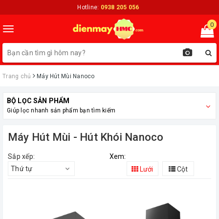
Hotline:
0938 205 056
0
Toggle
navigation
Trang chủ
Máy Hút Mùi Nanoco
BỘ LỌC SẢN PHẨM
Giúp lọc nhanh sản phẩm bạn tìm kiếm
Máy Hút Mùi - Hút Khói Nanoco
Sắp xếp:
Xem:
Thứ tự
Lưới
Cột