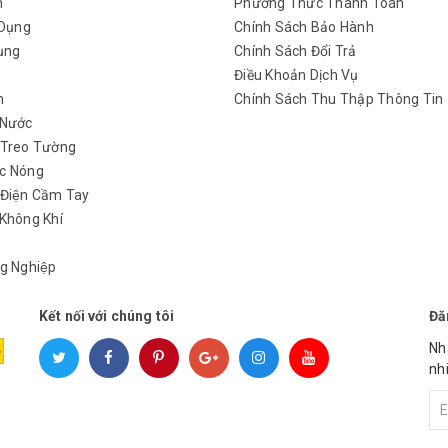
m
Phương Thức Thanh Toán
 Dụng
Chính Sách Bảo Hành
ụng
Chính Sách Đổi Trả
y
Điều Khoản Dịch Vụ
h
Chính Sách Thu Thập Thông Tin
 Nước
 Treo Tường
c Nóng
 Điện Cầm Tay
Không Khí
g Nghiệp
Kết nối với chúng tôi
Đă
Nh
nh