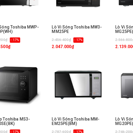
 Sóng Toshiba MWP-
Lò Vi Sóng Toshiba MW3-
Lò Vi Só
P(WH)
MM25PE
MG25PE(
200₫
2.456.400₫
2.566.800
- 17%
- 17%
.500₫
2.047.000₫
2.139.00
p Toshiba MS3-
Lò Vi Sóng Toshiba MM-
Lò Vi Só
0SE(BK)
EM25PE(BM)
MG20PE
000₫
2.787.600₫
2.746.200
- 17%
- 17%