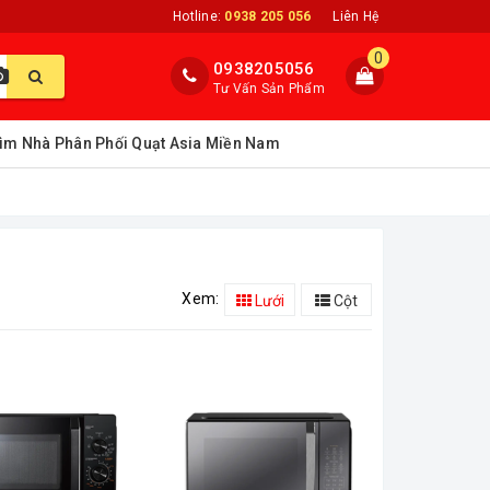
Hotline:
0938 205 056
Liên Hệ
0
0938205056
Tư Vấn Sản Phẩm
ìm Nhà Phân Phối Quạt Asia Miền Nam
Xem:
Lưới
Cột