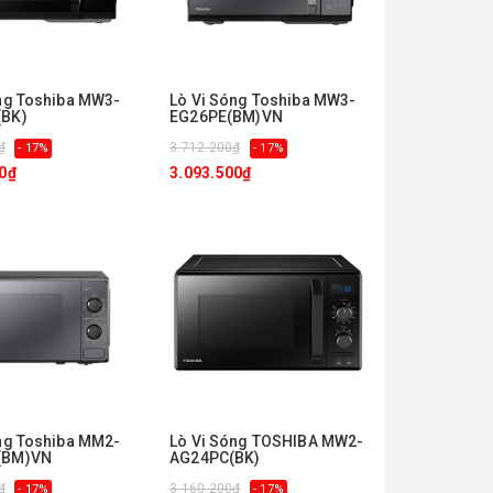
ng Toshiba MW3-
Lò Vi Sóng Toshiba MW3-
BK)
EG26PE(BM)VN
₫
3.712.200₫
- 17%
- 17%
0₫
3.093.500₫
ng Toshiba MM2-
Lò Vi Sóng TOSHIBA MW2-
(BM)VN
AG24PC(BK)
₫
3.160.200₫
- 17%
- 17%