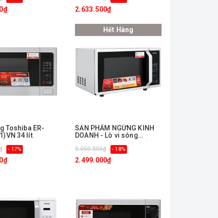
0₫
2.633.500₫
Hết Hàng
ng Toshiba ER-
ㅤSẢN PHẨM NGỪNG KINH
)VN 34 lít
DOANH - Lò vi sóng
Toshiba ER-SGS23(S1)VN
₫
3.050.000₫
- 17%
23 lít
- 18%
0₫
2.499.000₫