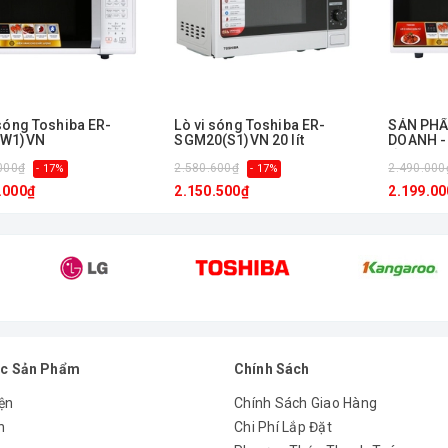
 sóng Toshiba ER-
Lò vi sóng Toshiba ER-
ㅤSẢN PH
(W1)VN
SGM20(S1)VN 20 lít
DOANH - 
tử Tosh
000₫
2.580.600₫
2.490.000
- 17%
- 17%
.000₫
2.150.500₫
2.199.00
c Sản Phẩm
Chính Sách
ện
Chính Sách Giao Hàng
n
Chi Phí Lắp Đặt