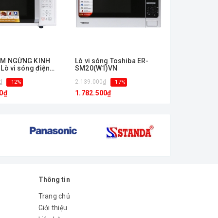
ẨM NGỪNG KINH
Lò vi sóng Toshiba ER-
Lò vi sóng điện
SM20(W1)VN
iba ER-SS23(W)VN
₫
2.139.000₫
- 12%
- 17%
0₫
1.782.500₫
Thông tin
Trang chủ
Giới thiệu