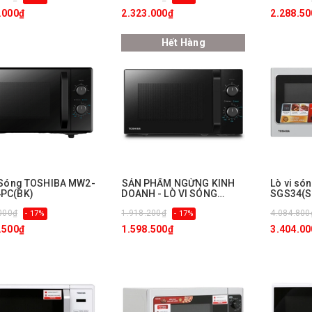
.000₫
2.323.000₫
2.288.50
Hết Hàng
 Sóng TOSHIBA MW2-
ㅤSẢN PHẨM NGỪNG KINH
Lò vi só
PC(BK)
DOANH - LÒ VI SÓNG
SGS34(S1
TOSHIBA MW2-
000₫
1.918.200₫
4.084.800
- 17%
MM21PC(BK)
- 17%
.500₫
1.598.500₫
3.404.00