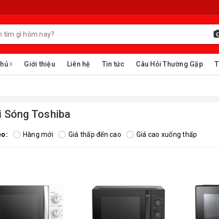
chủ
Giới thiệu
Liên hệ
Tin tức
Câu Hỏi Thường Gặp
T
i Sóng Toshiba
eo:
Hàng mới
Giá thấp đến cao
Giá cao xuống thấp