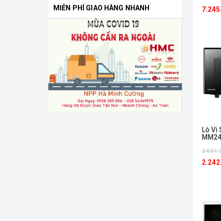
MIỄN PHÍ GIAO HÀNG NHANH
7.245
Lò Vi
MM24
2.691.
2.242