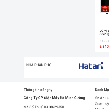
Lò vi
SS23
2.690.
2.240
NHÀ PHÂN PHỐI
Thông tin công ty
Danh Mụ
Công Ty CP Điện Máy Hà Minh Cường
Ổn Áp Đi
Quạt Điệ
Mã Số Thuế: 0318629350