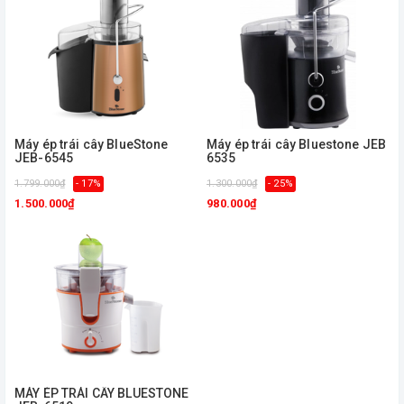
Máy ép trái cây BlueStone
Máy ép trái cây Bluestone JEB
JEB-6545
6535
1.799.000₫
- 17%
1.300.000₫
- 25%
1.500.000₫
980.000₫
MÁY ÉP TRÁI CÂY BLUESTONE