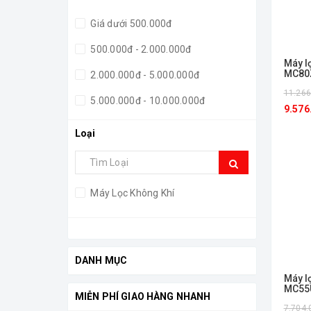
Giá dưới 500.000đ
500.000đ - 2.000.000đ
Máy l
MC80
2.000.000đ - 5.000.000đ
11.266
5.000.000đ - 10.000.000đ
9.576
Giá trên 10.000.000đ
Loại
Máy Lọc Không Khí
DANH MỤC
Máy l
MC55
MIỄN PHÍ GIAO HÀNG NHANH
7.704.