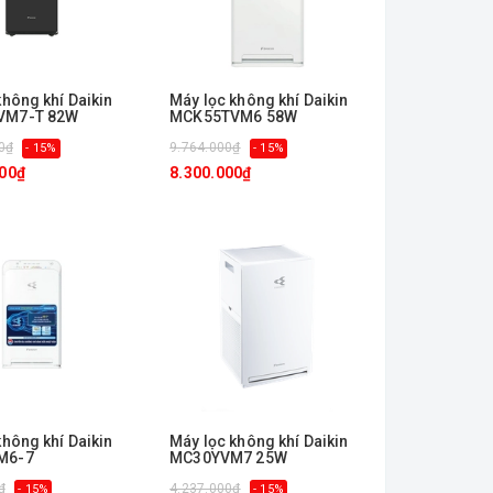
không khí Daikin
Máy lọc không khí Daikin
VM7-T 82W
MCK55TVM6 58W
0₫
9.764.000₫
- 15%
- 15%
000₫
8.300.000₫
không khí Daikin
Máy lọc không khí Daikin
M6-7
MC30YVM7 25W
₫
4.237.000₫
- 15%
- 15%