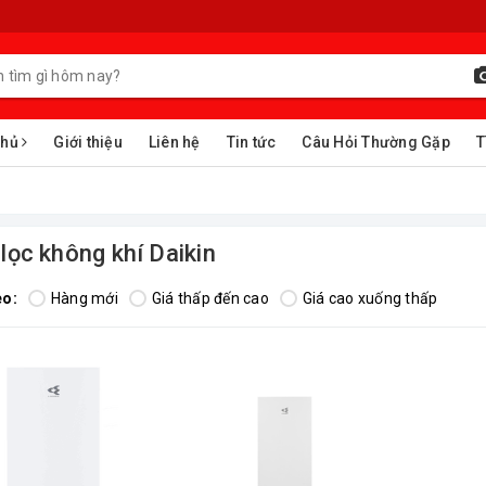
chủ
Giới thiệu
Liên hệ
Tin tức
Câu Hỏi Thường Gặp
T
lọc không khí Daikin
eo:
Hàng mới
Giá thấp đến cao
Giá cao xuống thấp