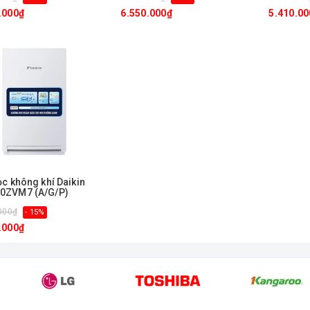
.000₫
6.550.000₫
5.410.00
ọc không khí Daikin
0ZVM7 (A/G/P)
000₫
- 15%
.000₫