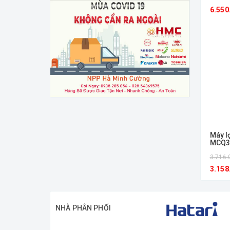
6.550
Máy l
MCQ3
3.716.
3.158
NHÀ PHÂN PHỐI