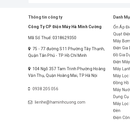
Thông tin công ty
Danh Mụ
Công Ty CP Điện Máy Hà Minh Cường
Ổn Áp Đi
Quạt Điệ
Mã Số Thuế: 0318629350
Máy Bơ
Điện Gia
75 - 77 đường S11 Phường Tây Thạnh,
Đồ Gia D
Quận Tân Phú - TP Hồ Chí Minh
Điện Má
104 Ngõ 357 Tam Trinh Phường Hoàng
Máy Lạn
Văn Thụ, Quận Hoàng Mai, TP Hà Nội
Máy Lọc
Đồng Hồ
0938 205 056
Máy Nướ
Dụng Cụ
lienhe@haminhcuong.com
Máy Lọc 
Đèn
Điện Côn