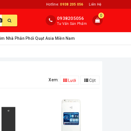
Hotline:
0938 205 056
Liên Hệ
0
0938205056
Tư Vấn Sản Phẩm
ìm Nhà Phân Phối Quạt Asia Miền Nam
Xem:
Lưới
Cột