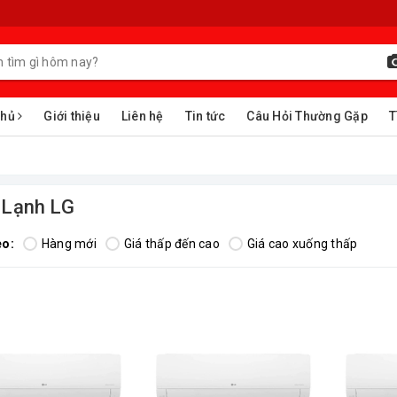
chủ
Giới thiệu
Liên hệ
Tin tức
Câu Hỏi Thường Gặp
T
 Lạnh LG
eo:
Hàng mới
Giá thấp đến cao
Giá cao xuống thấp