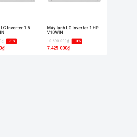
LG Inverter 1.5
Máy lạnh LG Inverter 1 HP
IN
V10WIN
0₫
10.690.000₫
- 31%
- 31%
0₫
7.425.000₫