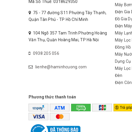
Mã Số Thuế: 0318629350
Máy Bơ
Điện Gia
75 - 77 đường S11 Phường Tây Thạnh,
Đồ Gia D
Quận Tân Phú - TP Hồ Chí Minh
Điện Má
104 Ngõ 357 Tam Trinh Phường Hoàng
Máy Lạn
Văn Thụ, Quận Hoàng Mai, TP Hà Nội
Máy Lọc
Đồng Hồ
0938 205 056
Máy Nướ
Dụng Cụ
lienhe@haminhcuong.com
Máy Lọc 
Đèn
Điện Côn
Phương thức thanh toán