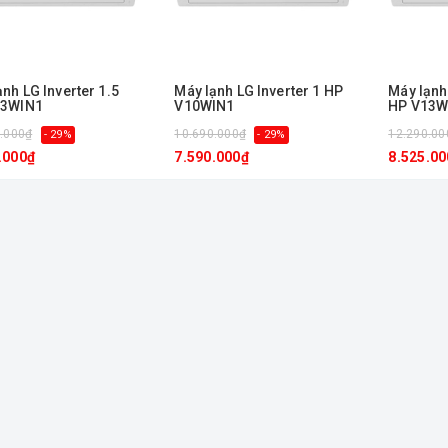
ạnh LG Inverter 1.5
Máy lạnh LG Inverter 1 HP
Máy lạnh 
13WIN1
V10WIN1
HP V13W
.000₫
10.690.000₫
12.290.00
- 29%
- 29%
.000₫
7.590.000₫
8.525.00