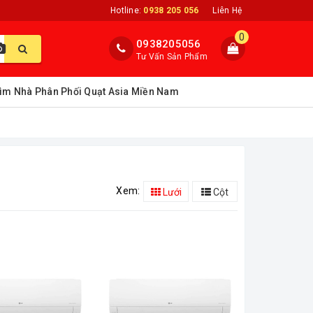
Hotline:
0938 205 056
Liên Hệ
0
0938205056
Tư Vấn Sản Phẩm
ìm Nhà Phân Phối Quạt Asia Miền Nam
Xem:
Lưới
Cột