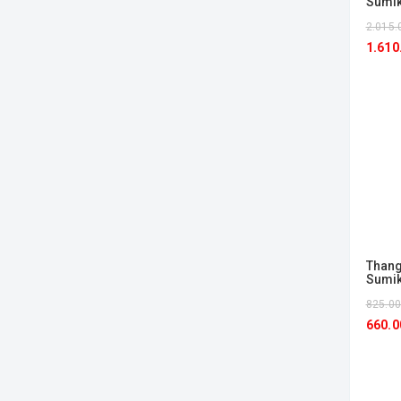
Sumi
2.015.
1.610
Thang
Sumi
825.0
660.0