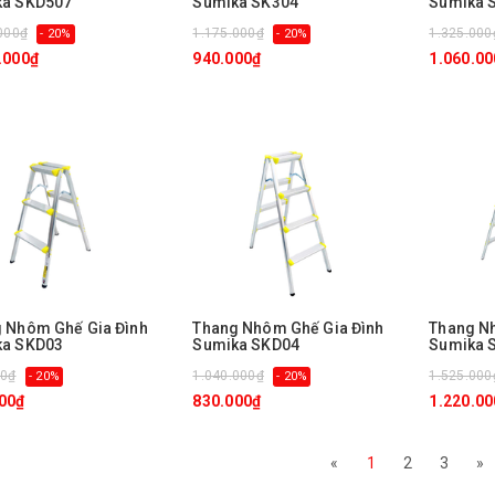
ka SKD507
Sumika SK304
Sumika 
000₫
1.175.000₫
1.325.000
- 20%
- 20%
.000₫
940.000₫
1.060.00
 Nhôm Ghế Gia Đình
Thang Nhôm Ghế Gia Đình
Thang N
ka SKD03
Sumika SKD04
Sumika 
00₫
1.040.000₫
1.525.000
- 20%
- 20%
00₫
830.000₫
1.220.00
«
1
2
3
»