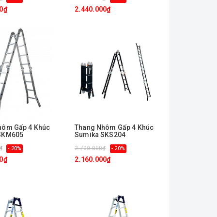
0₫
2.440.000₫
hôm Gấp 4 Khúc
Thang Nhôm Gấp 4 Khúc
SKM605
Sumika SKS204
₫
2.700.000₫
- 20%
- 20%
0₫
2.160.000₫