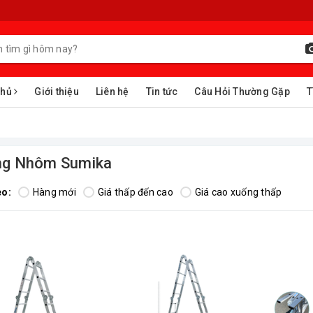
chủ
Giới thiệu
Liên hệ
Tin tức
Câu Hỏi Thường Gặp
T
ng Nhôm Sumika
eo:
Hàng mới
Giá thấp đến cao
Giá cao xuống thấp