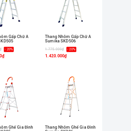
hôm Gấp Chữ A
Thang Nhôm Gấp Chữ A
SKD505
Sumika SKD506
₫
1.775.000₫
- 20%
- 20%
0₫
1.420.000₫
hôm Ghế Gia Đình
Thang Nhôm Ghế Gia Đình