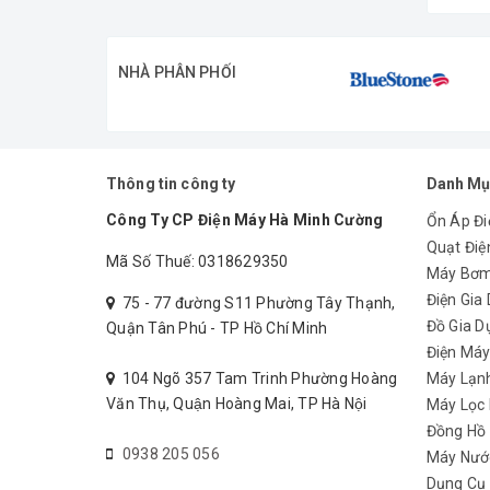
NHÀ PHÂN PHỐI
Thông tin công ty
Danh Mụ
Công Ty CP Điện Máy Hà Minh Cường
Ổn Áp Đi
Quạt Điệ
Mã Số Thuế: 0318629350
Máy Bơ
Điện Gia
75 - 77 đường S11 Phường Tây Thạnh,
Đồ Gia D
Quận Tân Phú - TP Hồ Chí Minh
Điện Má
104 Ngõ 357 Tam Trinh Phường Hoàng
Máy Lạn
Văn Thụ, Quận Hoàng Mai, TP Hà Nội
Máy Lọc
Đồng Hồ
0938 205 056
Máy Nướ
Dụng Cụ