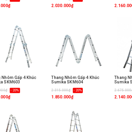
.000₫
2.030.000₫
2.160.00
 Nhôm Gấp 4 Khúc
Thang Nhôm Gấp 4 Khúc
Thang N
ka SKM603
Sumika SKM604
Sumika 
000₫
2.315.000₫
2.675.000
- 20%
- 20%
.000₫
1.850.000₫
2.140.00