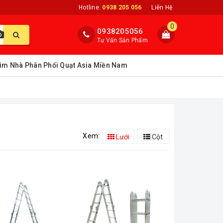
Hotline:
0938 205 056
Liên Hệ
0
0938205056
Tư Vấn Sản Phẩm
ìm Nhà Phân Phối Quạt Asia Miền Nam
Xem:
Lưới
Cột