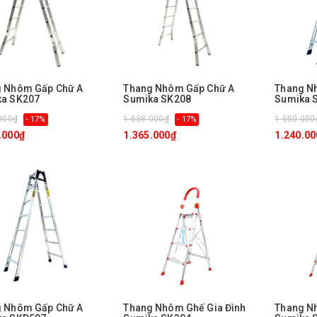
 Nhôm Gấp Chữ A
Thang Nhôm Gấp Chữ A
Thang N
ka SK207
Sumika SK208
Sumika 
000₫
1.638.000₫
1.550.000
- 17%
- 17%
.000₫
1.365.000₫
1.240.00
 Nhôm Gấp Chữ A
Thang Nhôm Ghế Gia Đình
Thang N