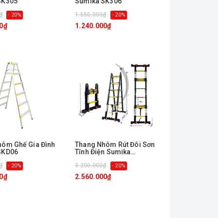
SK305
Sumika SK306
₫
1.550.000₫
- 20%
- 20%
0₫
1.240.000₫
hôm Ghế Gia Đình
Thang Nhôm Rút Đôi Sơn
SKD06
Tĩnh Điện Sumika
SKS380D
₫
3.200.000₫
- 20%
- 20%
0₫
2.560.000₫