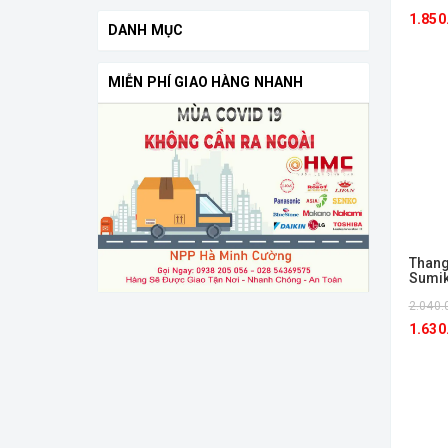
Thang nhôm gấp chữ a
1.850
DANH MỤC
Thang rút đơn sơn tĩnh điện
MIỄN PHÍ GIAO HÀNG NHANH
Thang rút đơn đai xanh
Thang nhôm rút đơn
Thang
Sumi
2.040.
1.630