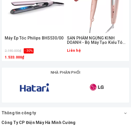
Máy Ép Tóc Philips BHS530/00
ㅤSẢN PHẨM NGỪNG KINH
DOANH - Bộ Máy Tạo Kiểu Tóc
BHP398/00
Liên hệ
2.190.000₫
- 30%
1.533.000₫
NHÀ PHÂN PHỐI
Thông tin công ty
Công Ty CP Điện Máy Hà Minh Cường