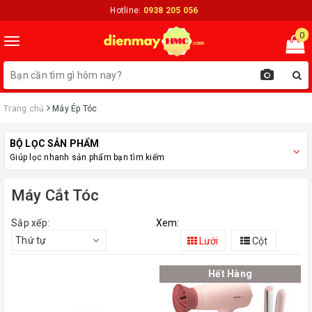
Hotline:
0938 205 056
0
Toggle
navigation
Trang chủ
Máy Ép Tóc
BỘ LỌC SẢN PHẨM
Giúp lọc nhanh sản phẩm bạn tìm kiếm
Máy Cắt Tóc
Sắp xếp:
Xem:
Thứ tự
Lưới
Cột
Hết Hàng