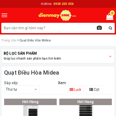
Hotline:
0938 205 056
0
Toggle
navigation
Trang chủ
Quạt Điều Hòa Midea
BỘ LỌC SẢN PHẨM
Giúp lọc nhanh sản phẩm bạn tìm kiếm
Quạt Điều Hòa Midea
Sắp xếp:
Xem:
Thứ tự
Lưới
Cột
Hết Hàng
Hết Hàng