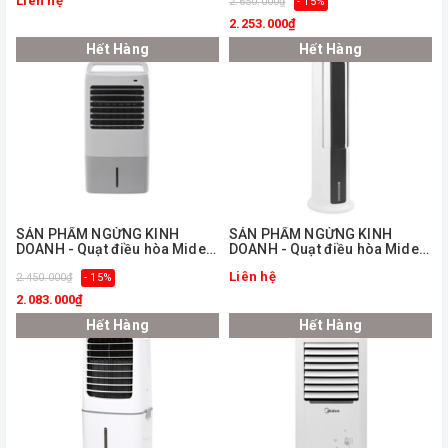
Liên hệ
2.650.000₫
- 15%
2.253.000₫
Hết Hàng
Hết Hàng
ㅤSẢN PHẨM NGỪNG KINH
ㅤSẢN PHẨM NGỪNG KINH
DOANH - Quạt điều hòa Midea
DOANH - Quạt điều hòa Midea
AC120-16AR Có Remote
AC120-18AR
Liên hệ
2.450.000₫
- 15%
2.083.000₫
Hết Hàng
Hết Hàng