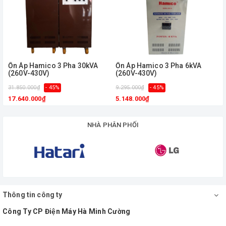
Ổn Áp Hamico 3 Pha 30kVA
Ổn Áp Hamico 3 Pha 6kVA
(260V-430V)
(260V-430V)
31.850.000₫
- 45%
9.295.000₫
- 45%
17.640.000₫
5.148.000₫
NHÀ PHÂN PHỐI
Thông tin công ty
Công Ty CP Điện Máy Hà Minh Cường