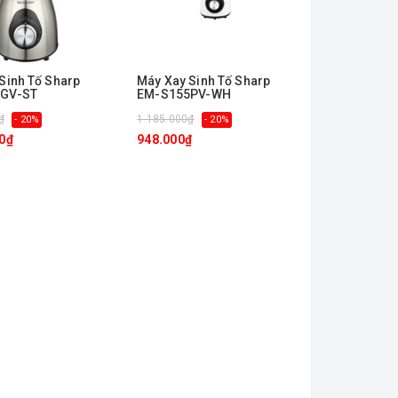
Sinh Tố Sharp
Máy Xay Sinh Tố Sharp
GV-ST
EM-S155PV-WH
₫
1.185.000₫
- 20%
- 20%
0₫
948.000₫