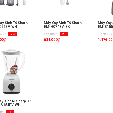
ay Sinh Tố Sharp
Máy Xay Sinh Tố Sharp
Máy Xay 
076SV-WH
EM-H074SV-BK
EM-S155
500₫
855.000₫
1.470.000
- 20%
- 20%
00₫
684.000₫
1.176.00
ay sinh tố Sharp 1.5
M-S154PV-WH
00₫
- 45%