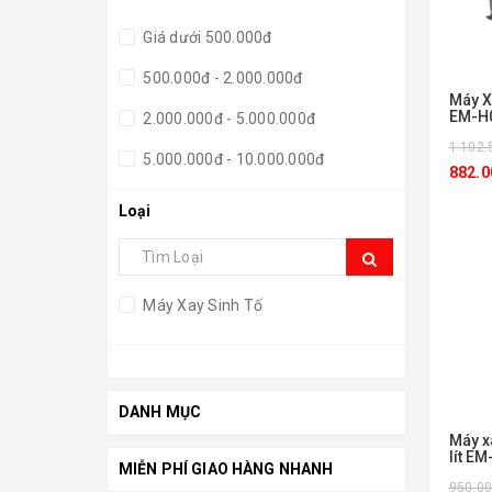
Giá dưới 500.000đ
500.000đ - 2.000.000đ
Máy X
EM-H
2.000.000đ - 5.000.000đ
1.102.
5.000.000đ - 10.000.000đ
882.0
Giá trên 10.000.000đ
Loại
Máy Xay Sinh Tố
DANH MỤC
Máy x
lít E
MIỄN PHÍ GIAO HÀNG NHANH
950.0