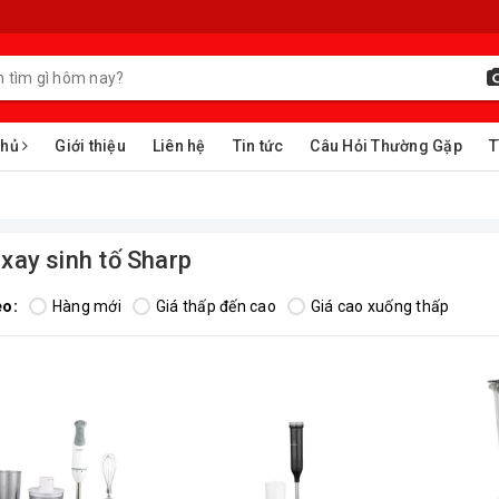
chủ
Giới thiệu
Liên hệ
Tin tức
Câu Hỏi Thường Gặp
T
 xay sinh tố Sharp
eo:
Hàng mới
Giá thấp đến cao
Giá cao xuống thấp