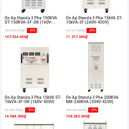
Ổn Áp Standa 3 Pha 150KVA
Ổn Áp Standa 3 Pha 15kVA ST-
ST-150KVA-3F-DR (160V-
15kVA-3F (260V-430V)
430V)
153.334.000₫
- 30%
16.167.000₫
- 30%
107.334.000₫
11.317.000₫
Ổn Áp Standa 3 Pha 15kVA ST-
Ổn Áp Standa 3 Pha 200KVA
15kVA-3F-DR (160V-430V)
NM-200KVA (304V-420V)
20.834.000₫
- 30%
226.233.000₫
- 30%
14.584.000₫
158.363.000₫