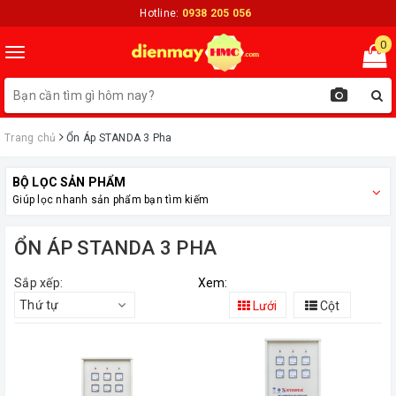
Hotline:
0938 205 056
0
Toggle
navigation
Trang chủ
Ổn Áp STANDA 3 Pha
BỘ LỌC SẢN PHẨM
Giúp lọc nhanh sản phẩm bạn tìm kiếm
ỔN ÁP STANDA 3 PHA
Sắp xếp:
Xem:
Thứ tự
Lưới
Cột