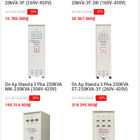
20kVA-3F (260V-430V)
20kVA-3F-DR (160V-430V)
22.500.000₫
- 30%
28.667.000₫
- 30%
15.750.000₫
20.067.000₫
Ổn Áp Standa 3 Pha 250KVA
Ổn Áp Standa 3 Pha 250KVA
NM-250KVA (304V-420V)
ST-250KVA-3F (260V-430V)
271.877.000₫
- 30%
311.850.000₫
- 30%
190.314.000₫
218.295.000₫