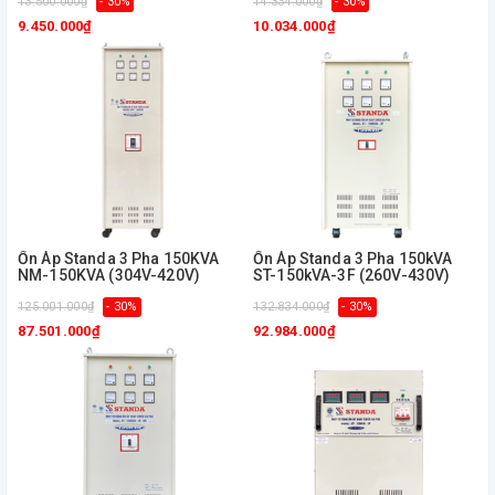
13.500.000₫
- 30%
14.334.000₫
- 30%
9.450.000₫
10.034.000₫
Ổn Áp Standa 3 Pha 150KVA
Ổn Áp Standa 3 Pha 150kVA
NM-150KVA (304V-420V)
ST-150kVA-3F (260V-430V)
125.001.000₫
- 30%
132.834.000₫
- 30%
87.501.000₫
92.984.000₫