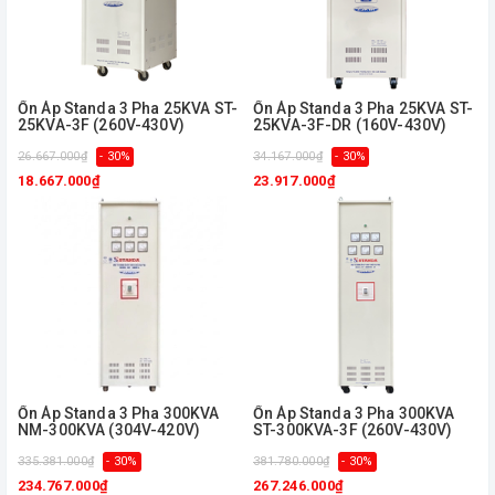
Ổn Áp Standa 3 Pha 25KVA ST-
Ổn Áp Standa 3 Pha 25KVA ST-
25KVA-3F (260V-430V)
25KVA-3F-DR (160V-430V)
26.667.000₫
- 30%
34.167.000₫
- 30%
18.667.000₫
23.917.000₫
Ổn Áp Standa 3 Pha 300KVA
Ổn Áp Standa 3 Pha 300KVA
NM-300KVA (304V-420V)
ST-300KVA-3F (260V-430V)
335.381.000₫
- 30%
381.780.000₫
- 30%
234.767.000₫
267.246.000₫