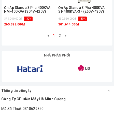
Ổn Áp Standa 3 Pha 400KVA
Ổn Áp Standa 3 Pha 400KVA
NM-400KVA (304V-420V)
ST-400KVA-3F (260V-430V)
379.040.000₫
- 30%
430.920.000₫
- 30%
265.328.000₫
301.644.000₫
«
1
2
»
NHÀ PHÂN PHỐI
Thông tin công ty
Công Ty CP Điện Máy Hà Minh Cường
Mã Số Thuế: 0318629350