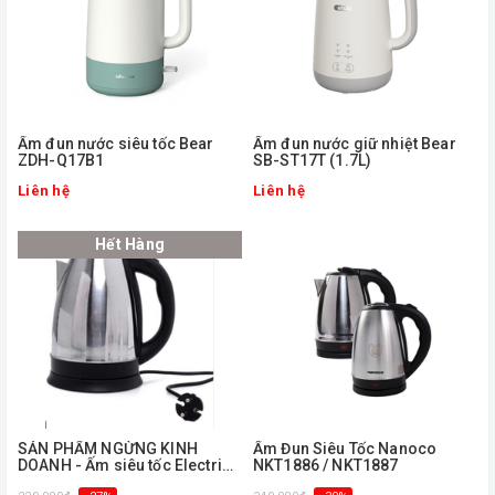
Ấm đun nước siêu tốc Bear
Ấm đun nước giữ nhiệt Bear
ZDH-Q17B1
SB-ST17T (1.7L)
Liên hệ
Liên hệ
Hết Hàng
ㅤSẢN PHẨM NGỪNG KINH
Ấm Đun Siêu Tốc Nanoco
DOANH - Ấm siêu tốc Electric
NKT1886 / NKT1887
Kettle 1.8L