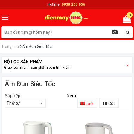
Hotline:
0938 205 056
0
Toggle
navigation
Trang chủ
Ấm Đun Siêu Tốc
BỘ LỌC SẢN PHẨM
Giúp lọc nhanh sản phẩm bạn tìm kiếm
Ấm Đun Siêu Tốc
Sắp xếp:
Xem:
Thứ tự
Lưới
Cột