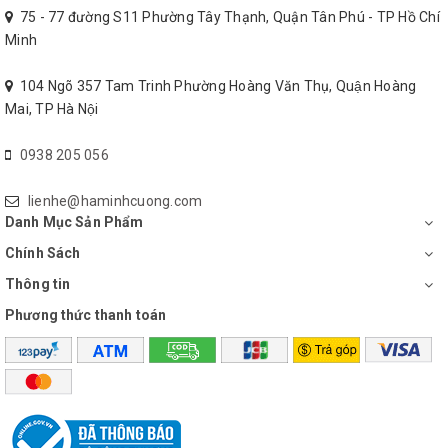
75 - 77 đường S11 Phường Tây Thạnh, Quận Tân Phú - TP Hồ Chí
Minh
104 Ngõ 357 Tam Trinh Phường Hoàng Văn Thụ, Quận Hoàng
Mai, TP Hà Nội
0938 205 056
lienhe@haminhcuong.com
Danh Mục Sản Phẩm
Chính Sách
Thông tin
Phương thức thanh toán