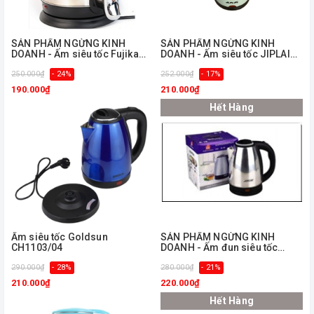
ㅤSẢN PHẨM NGỪNG KINH
ㅤSẢN PHẨM NGỪNG KINH
DOANH - Ấm siêu tốc Fujika
DOANH - Ấm siêu tốc JIPLAI
FJ-18
JL-25
250.000₫
- 24%
252.000₫
- 17%
190.000₫
210.000₫
Hết Hàng
Ấm siêu tốc Goldsun
ㅤSẢN PHẨM NGỪNG KINH
CH1103/04
DOANH - Ấm đun siêu tốc
JIPLAI JL-ST18 INOX
290.000₫
- 28%
280.000₫
- 21%
210.000₫
220.000₫
Hết Hàng