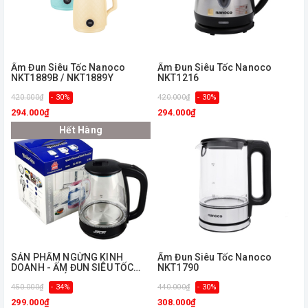
Ấm Đun Siêu Tốc Nanoco
Ấm Đun Siêu Tốc Nanoco
NKT1889B / NKT1889Y
NKT1216
420.000₫
- 30%
420.000₫
- 30%
294.000₫
294.000₫
Hết Hàng
ㅤSẢN PHẨM NGỪNG KINH
Ấm Đun Siêu Tốc Nanoco
DOANH - ẤM ĐUN SIÊU TỐC
NKT1790
JIPLAI 1.8 LÍT JL-ST21
450.000₫
- 34%
440.000₫
- 30%
299.000₫
308.000₫