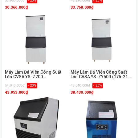
37.960.000₫
- 20%
42.210.000₫
- 20%
30.366.000₫
33.768.000₫
Máy Làm Đá Viên Công Suất
Máy Làm Đá Viên Công Suất
Lớn CVSA YS-Z700
Lớn CVSA YS-ZY500 (175-210
(318kg/ngày)
kg/ngày)
54.940.000₫
- 20%
48.040.000₫
- 20%
43.953.000₫
38.430.000₫