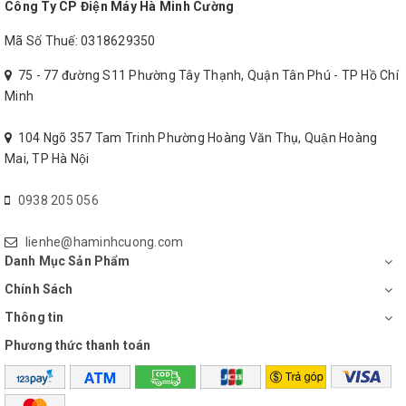
Công Ty CP Điện Máy Hà Minh Cường
Mã Số Thuế: 0318629350
75 - 77 đường S11 Phường Tây Thạnh, Quận Tân Phú - TP Hồ Chí
Minh
104 Ngõ 357 Tam Trinh Phường Hoàng Văn Thụ, Quận Hoàng
Mai, TP Hà Nội
0938 205 056
lienhe@haminhcuong.com
Danh Mục Sản Phẩm
Chính Sách
Thông tin
Phương thức thanh toán