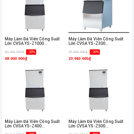
Máy Làm Đá Viên Công Suất
Máy Làm Đá Viên Công Suất
Lớn CVSA YS-Z1000
Lớn CVSA YS-Z300
(455kg/ngày)
(156kg/ngày)
60.000.000₫
- 20%
29.925.000₫
- 20%
48.000.000₫
23.940.000₫
Máy Làm Đá Viên Công Suất
Máy Làm Đá Viên Công Suất
Lớn CVSA YS-Z400
Lớn CVSA YS-Z500
(182kg/ngày)
(227kg/ngày)