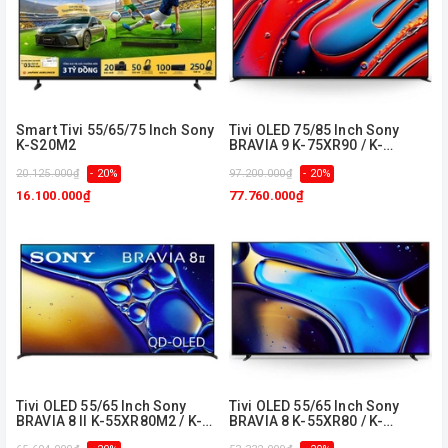
Smart Tivi 55/65/75 Inch Sony
Tivi OLED 75/85 Inch Sony
K-S20M2
BRAVIA 9 K-75XR90 / K-
85XR90
20.125.000₫
- 20%
97.200.000₫
- 20%
16.100.000₫
77.760.000₫
Tivi OLED 55/65 Inch Sony
Tivi OLED 55/65 Inch Sony
BRAVIA 8 II K-55XR80M2 / K-
BRAVIA 8 K-55XR80 / K-
65XR80M2
65XR80