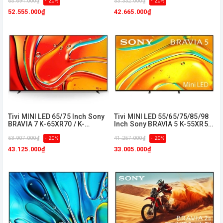
65.694.000₫
- 20%
53.332.000₫
- 20%
52.555.000₫
42.665.000₫
Tivi MINI LED 65/75 Inch Sony
Tivi MINI LED 55/65/75/85/98
BRAVIA 7 K-65XR70 / K-
Inch Sony BRAVIA 5 K-55XR50
75XR70
/ K-65XR50 / K-75XR50 / K-
53.907.000₫
- 20%
85XR50 / K-98XR50
41.257.000₫
- 20%
43.125.000₫
33.005.000₫