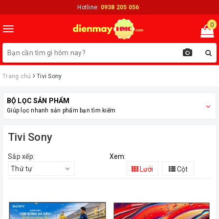
Hotline:
0938 205 056
0
Toggle
navigation
Trang chủ
Tivi Sony
BỘ LỌC SẢN PHẨM
Giúp lọc nhanh sản phẩm bạn tìm kiếm
Tivi Sony
Sắp xếp:
Xem:
Thứ tự
Lưới
Cột