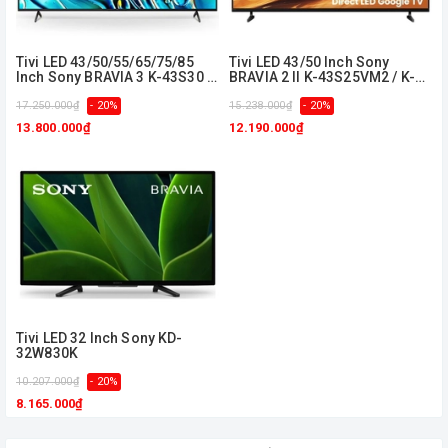
Tivi LED 43/50/55/65/75/85
Tivi LED 43/50 Inch Sony
Inch Sony BRAVIA 3 K-43S30 /
BRAVIA 2 II K-43S25VM2 / K-
K-50S30 / K-55S30 / K-65S30 /
50S25VM2
K-75S30
17.250.000₫
- 20%
15.238.000₫
- 20%
13.800.000₫
12.190.000₫
Tivi LED 32 Inch Sony KD-
32W830K
10.207.000₫
- 20%
8.165.000₫