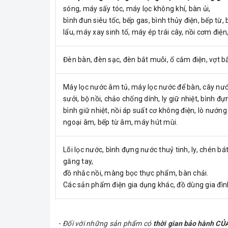
sóng, máy sấy tóc, máy lọc không khí, bàn ủi,
bình đun siêu tốc, bếp gas, bình thủy điện, bếp từ, 
lẩu, máy xay sinh tố, máy ép trái cây, nồi cơm điện
Đèn bàn, đèn sạc, đèn bắt muỗi, ổ cắm điện, vợt b
Máy lọc nước âm tủ, máy lọc nước để bàn, cây nướ
sưởi, bộ nồi, chảo chống dính, ly giữ nhiệt, bình đ
bình giữ nhiệt, nồi áp suất cơ không điện, lò nướn
ngoại âm, bếp từ âm, máy hút mùi.
Lõi lọc nước, bình đựng nước thuỷ tinh, ly, chén bá
găng tay,
đồ nhắc nồi, màng bọc thực phẩm, bàn chải.
Các sản phẩm điện gia dụng khác, đồ dùng gia đình
-
Đối với những sản phẩm có
thời gian bảo hành C