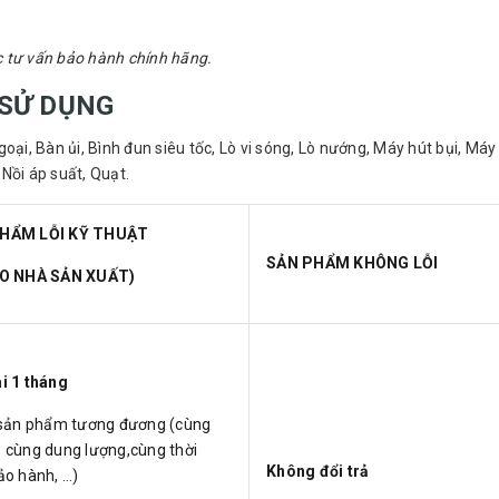
c tư vấn bảo hành chính hãng.​
 SỬ DỤNG
oại, Bàn ủi, Bình đun siêu tốc, Lò vi sóng, Lò nướng, Máy hút bụi, Máy
 Nồi áp suất, Quạt.
HẨM LỖI KỸ THUẬT
SẢN PHẨM KHÔNG LỖI
DO NHÀ SẢN XUẤT)
i 1 tháng
 sản phẩm tương đương (cùng
 cùng dung lượng,cùng thời
Không đổi trả
ảo hành, …)