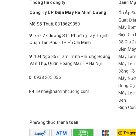
Thông tin công ty
Danh Mụ
Công Ty CP Điện Máy Hà Minh Cường
Ổn Áp Đi
Quạt Điệ
Mã Số Thuế: 0318629350
Máy Bơ
Điện Gia
75 - 77 đường S11 Phường Tây Thạnh,
Đồ Gia D
Quận Tân Phú - TP Hồ Chí Minh
Điện Má
104 Ngõ 357 Tam Trinh Phường Hoàng
Máy Lạn
Văn Thụ, Quận Hoàng Mai, TP Hà Nội
Máy Lọc
Đồng Hồ
0938 205 056
Máy Nướ
Dụng Cụ
lienhe@haminhcuong.com
Máy Lọc 
Đèn
Điện Côn
Phương thức thanh toán