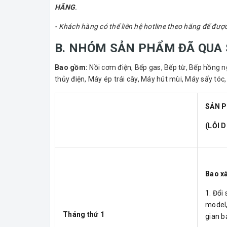
HÃNG
.
- Khách hàng có thể liên hệ hotline theo hãng để đượ
B. NHÓM SẢN PHẨM ĐÃ QUA
Bao gồm:
Nồi cơm điện, Bếp gas, Bếp từ, Bếp hồng ng
thủy điện, Máy ép trái cây, Máy hút mùi, Máy sấy tóc,
SẢN P
(LỖI 
Bao xà
1. Đổi
model,
Tháng thứ 1
gian b