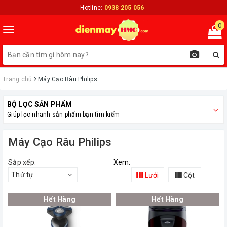
Hotline:
0938 205 056
0
Toggle
navigation
Trang chủ
Máy Cạo Râu Philips
BỘ LỌC SẢN PHẨM
Giúp lọc nhanh sản phẩm bạn tìm kiếm
Máy Cạo Râu Philips
Sắp xếp:
Xem:
Thứ tự
Lưới
Cột
Hết Hàng
Hết Hàng