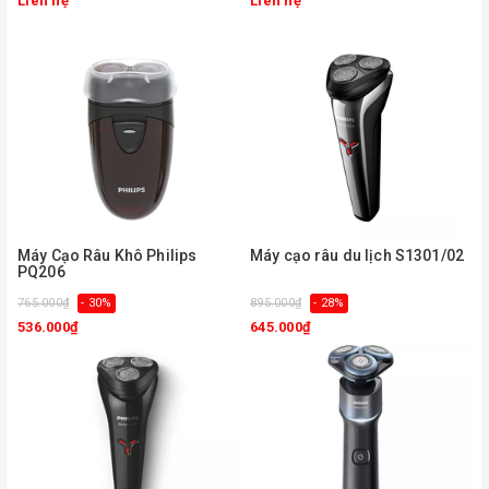
Liên hệ
Liên hệ
Máy Cạo Râu Khô Philips
Máy cạo râu du lịch S1301/02
PQ206
765.000₫
- 30%
895.000₫
- 28%
536.000₫
645.000₫