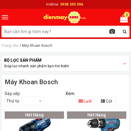
Hotline:
0938 205 056
0
Toggle
navigation
Trang chủ
Máy Khoan Bosch
BỘ LỌC SẢN PHẨM
Giúp lọc nhanh sản phẩm bạn tìm kiếm
Máy Khoan Bosch
Sắp xếp:
Xem:
Thứ tự
Lưới
Cột
Hết Hàng
Hết Hàng