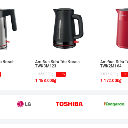
́c Bosch
Ấm Đun Siêu Tốc Bosch
Ấm Đun Siêu T
TWK3M123
TWK2M164
1.655.000₫
1.675.000₫
- 30%
- 3
1.158.000₫
1.172.000₫
huận tiện. Được trang bị tính năng vượt trội, đầu cặp tháo lắp mũi nha