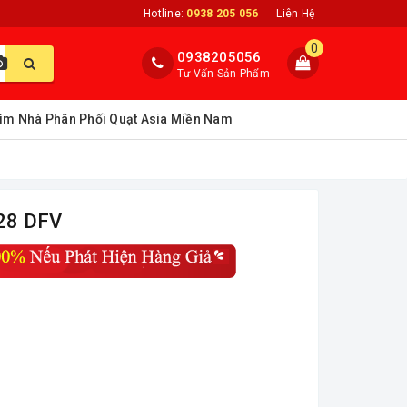
Hotline:
0938 205 056
Liên Hệ
0
0938205056
Tư Vấn Sản Phẩm
ìm Nhà Phân Phối Quạt Asia Miền Nam
28 DFV