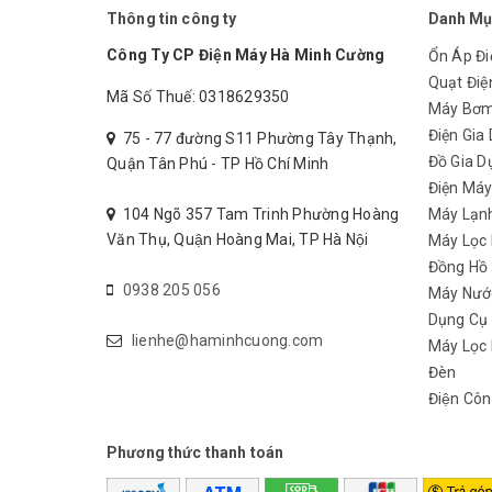
Thông tin công ty
Danh Mụ
Đặc trưng máy khoan búa
Công Ty CP Điện Máy Hà Minh Cường
Ổn Áp Đi
Quạt Điệ
Máy khoan búa 850W Bosch GBH 2-28 DFV 28mm hoạt đ
Mã Số Thuế: 0318629350
Máy Bơ
đập 3.2 J, có thể khoan lỗ sâu trên bê tông và các 
Điện Gia
75 - 77 đường S11 Phường Tây Thạnh,
êm, giảm cảm giác tê mỏi khi khoan lâu.
Đồ Gia D
Quận Tân Phú - TP Hồ Chí Minh
Điện Má
104 Ngõ 357 Tam Trinh Phường Hoàng
Máy Lạn
Văn Thụ, Quận Hoàng Mai, TP Hà Nội
Máy Lọc
Đồng Hồ
0938 205 056
Máy Nướ
Dụng Cụ
lienhe@haminhcuong.com
Máy Lọc 
Đèn
Điện Côn
Phương thức thanh toán