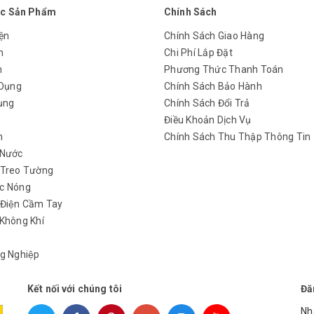
c Sản Phẩm
Chính Sách
 Bosch GBH 2-28 DFV
ện
Chính Sách Giao Hàng
n
Chi Phí Lắp Đặt
ộng mạnh mẽ với công suất lên tới 850W. Máy ưu tiên về tốc độ nhờ
m
Phương Thức Thanh Toán
vật liệu cứng. Đặc biệt máy tích hợp tấm ly hợp chống rung kết hợp vớ
 Dụng
Chính Sách Bảo Hành
ụng
Chính Sách Đổi Trả
y
Điều Khoản Dịch Vụ
h
Chính Sách Thu Thập Thông Tin
 Nước
 Treo Tường
c Nóng
 Điện Cầm Tay
Không Khí
g Nghiệp
Kết nối với chúng tôi
Đă
Nh