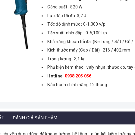
Công suất : 820 W
Lực đập tối đa: 3,2 J
Tốc độ định mức : 0-1,300 v/p
Tần suất nhịp đập : 0-5,100 l/p
Khả năng khoan tối đa: (Bê Tông / Sắt / Gỗ /
Kích thước máy (Cao / Dài) : 216 / 402 mm
Trọng lượng : 3,1 kg
Phụ kiện kèm theo : valy nhựa, thước đo, tay
Hotline:
0938 205 056
Bảo hành chính hãng 12 tháng
ẶT
ĐÁNH GIÁ SẢN PHẨM
 chuyên dụng dùng để khoan tường, bê tông... giúp tiết kiệm thời gi