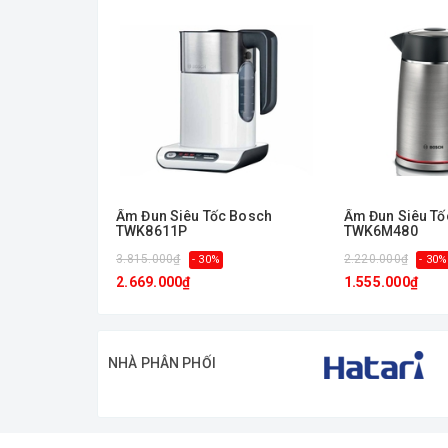
Ấm Đun Siêu Tốc Bosch
Ấm Đun Siêu Tô
TWK8611P
TWK6M480
3.815.000₫
2.220.000₫
- 30%
- 30%
2.669.000₫
1.555.000₫
NHÀ PHÂN PHỐI
Thiết kế với đầu mũi kẹp tháo ra một cách nhanh và t
cả khoan không động lực trên gỗ và kim loại.