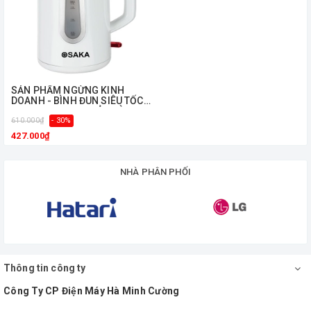
ㅤSẢN PHẨM NGỪNG KINH
DOANH - BÌNH ĐUN SIÊU TỐC
OSAKA KT179 - KHỬ TRÙNG
VẬT DỤNG TRẺ EM
610.000₫
- 30%
427.000₫
NHÀ PHÂN PHỐI
Thông tin công ty
Công Ty CP Điện Máy Hà Minh Cường