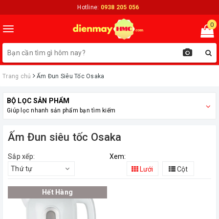
Hotline:
0938 205 056
0
Toggle
navigation
Trang chủ
Ấm Đun Siêu Tốc Osaka
BỘ LỌC SẢN PHẨM
Giúp lọc nhanh sản phẩm bạn tìm kiếm
Ấm Đun siêu tốc Osaka
Sắp xếp:
Xem:
Thứ tự
Lưới
Cột
Hết Hàng