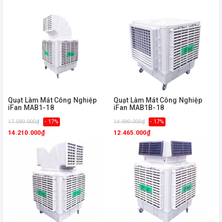
Quạt Làm Mát Công Nghiệp
Quạt Làm Mát Công Nghiệp
iFan MAB1-18
iFan MAB1B-18
17.090.000₫
- 17%
14.990.000₫
- 17%
14.210.000₫
12.465.000₫