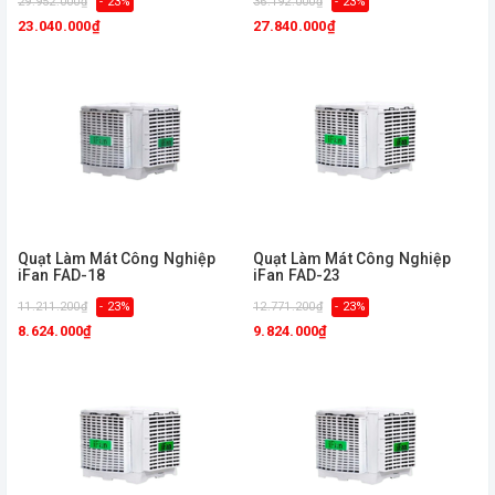
29.952.000₫
- 23%
36.192.000₫
- 23%
23.040.000₫
27.840.000₫
Quạt Làm Mát Công Nghiệp
Quạt Làm Mát Công Nghiệp
iFan FAD-18
iFan FAD-23
11.211.200₫
- 23%
12.771.200₫
- 23%
8.624.000₫
9.824.000₫