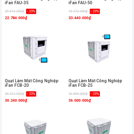
iFan FAU-35
iFan FAU-50
29.619.200₫
- 23%
43.472.000₫
- 23%
22.784.000₫
33.440.000₫
Quạt Làm Mát Công Nghiệp
Quạt Làm Mát Công Nghiệp
iFan FCB-20
iFan FCB-25
39.312.000₫
- 23%
46.800.000₫
- 23%
30.240.000₫
36.000.000₫