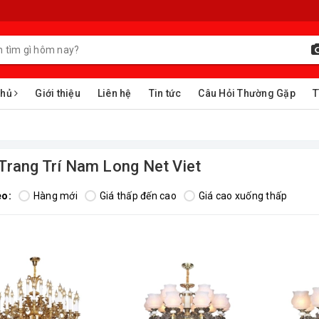
chủ
Giới thiệu
Liên hệ
Tin tức
Câu Hỏi Thường Gặp
T
 Trang Trí Nam Long Net Viet
eo:
Hàng mới
Giá thấp đến cao
Giá cao xuống thấp