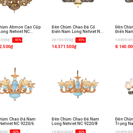
hùm Atimon Cao Cấp
Đèn Chùm Chao Đá Cổ
Đèn Chù
ong Netviet NC
Điển Nam Long Netviet NC
Điển Nam
8+12+6
1122/10+5
1122/8
.000₫
26.130.000₫
14.800.00
- 45%
- 45%
2.500₫
14.371.500₫
8.140.00
Chùm Chao Đá Nam
Đèn Chùm Chao Đá Nam
Đèn Chù
Netviet NC 9220/6
Long Netviet NC 9220/8
Trọng Na
NC 1122
000₫
10.830.000₫
10.690.00
- 40%
- 40%