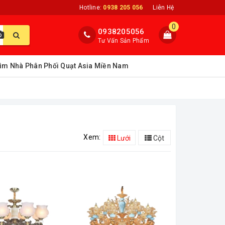
Hotline:
0938 205 056
Liên Hệ
0
0938205056
Tư Vấn Sản Phẩm
ìm Nhà Phân Phối Quạt Asia Miền Nam
Xem:
Lưới
Cột