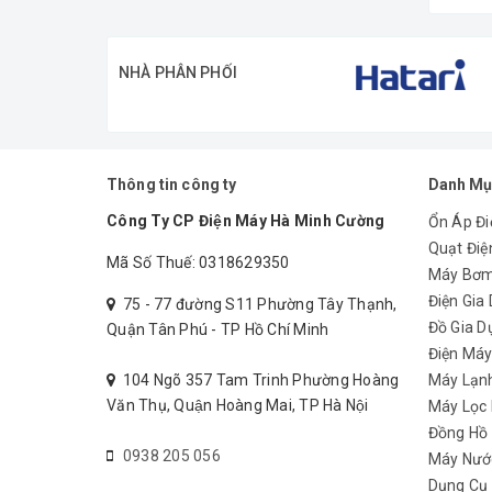
NHÀ PHÂN PHỐI
Thông tin công ty
Danh Mụ
Công Ty CP Điện Máy Hà Minh Cường
Ổn Áp Đi
Quạt Điệ
Mã Số Thuế: 0318629350
Máy Bơ
Điện Gia
75 - 77 đường S11 Phường Tây Thạnh,
Đồ Gia D
Quận Tân Phú - TP Hồ Chí Minh
Điện Má
104 Ngõ 357 Tam Trinh Phường Hoàng
Máy Lạn
Văn Thụ, Quận Hoàng Mai, TP Hà Nội
Máy Lọc
Đồng Hồ
0938 205 056
Máy Nướ
Dụng Cụ