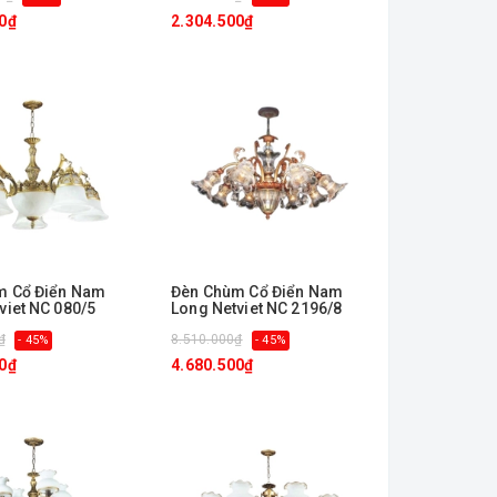
0₫
2.304.500₫
m Cổ Điển Nam
Đèn Chùm Cổ Điển Nam
viet NC 080/5
Long Netviet NC 2196/8
₫
8.510.000₫
- 45%
- 45%
0₫
4.680.500₫