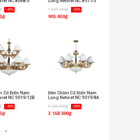
viet NC 8068/5
Long Netviet NC 8571/3
₫
1.509.000₫
- 40%
- 40%
0₫
905.400₫
m Cổ Điển Nam
Đèn Chùm Cổ Điển Nam
viet NC 9019/12B
Long Netviet NC 9019/8A
₫
5.280.000₫
- 40%
- 40%
0₫
3.168.000₫
»