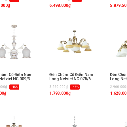
.000₫
6.498.000₫
5.879.50
hùm Cổ Điển Nam
Đèn Chùm Cổ Điển Nam
Đèn Chù
Netviet NC 009/3
Long Netviet NC 075/6
Long Net
000₫
3.260.000₫
2.960.000
- 45%
- 45%
00₫
1.793.000₫
1.628.00