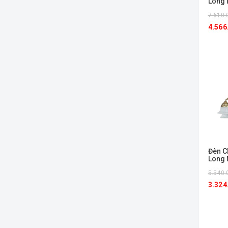
Long 
7.610.
4.566
Đèn C
Long 
5.540.
3.324