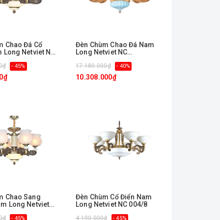
m Chao Đá Cổ
Đèn Chùm Chao Đá Nam
 Long Netviet NC
Long Netviet NC
9220/10+5
0₫
17.180.000₫
- 45%
- 40%
0₫
10.308.000₫
m Chao Sang
Đèn Chùm Cổ Điển Nam
m Long Netviet
Long Netviet NC 004/8
/6
0₫
4.190.000₫
- 45%
- 45%