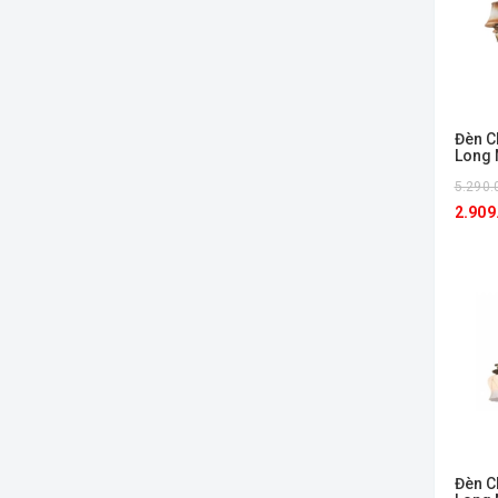
Đèn C
Long 
5.290.
2.909
Đèn C