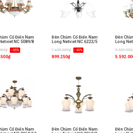
hùm Cổ Điển Nam
Đèn Chùm Cổ Điển Nam
Đèn Chù
Netviet NC 5089/8
Long Netviet NC 6222/5
Long Net
000₫
1.635.000₫
9.320.000
- 45%
- 45%
.500₫
899.250₫
5.592.00
hùm Cổ Điển Nam
Đèn Chùm Cổ Điển Nam
Đèn Chù