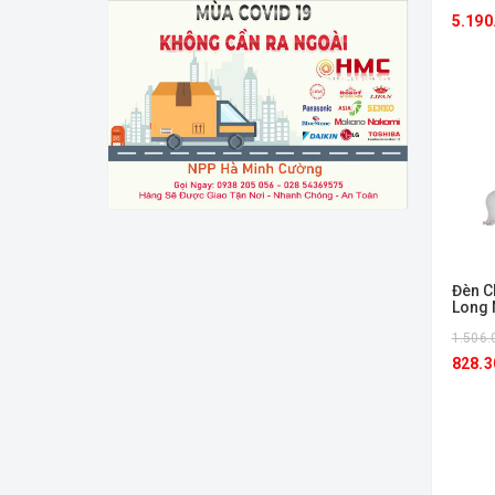
5.190
Đèn C
Long 
1.506.
828.3