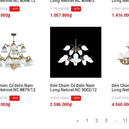
Netviet NC 8068/12
Long Netviet NC 8068/3
Long Net
000₫
1.763.000₫
2.360.000
- 40%
- 40%
.000₫
1.057.800₫
1.416.00
hùm Cổ Điển Nam
Đèn Chùm Cổ Điển Nam
Đèn Chù
Netviet NC 8879/12
Long Netviet NC 9002/12
Long Net
000₫
4.310.000₫
7.600.000
- 40%
- 40%
.000₫
2.586.000₫
4.560.00
«
1
2
3
...
11