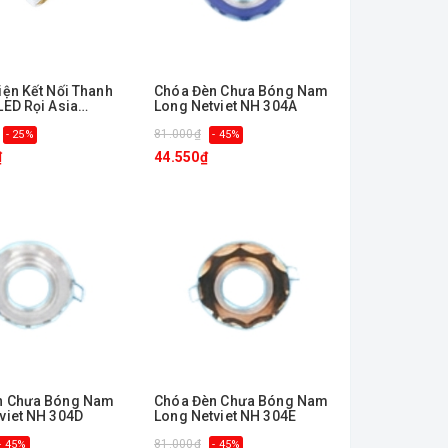
iện Kết Nối Thanh
Chóa Đèn Chưa Bóng Nam
LED Rọi Asia
Long Netviet NH 304A
 NT-NV-NM
81.000₫
- 25%
- 45%
₫
44.550₫
n Chưa Bóng Nam
Chóa Đèn Chưa Bóng Nam
viet NH 304D
Long Netviet NH 304E
81.000₫
- 45%
- 45%