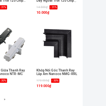
i Trời 120 Chip
Dây Ngoài Trời 120 Chip
Dãy LED Nanoco
LED (1 Dãy và Eris Series)
14.500₫
- 31%
Nanoco NST1207-MC
- 31%
10.000₫
 Giữa Thanh Ray
Khớp Nối Góc Thanh Ray
Nanoco NTR-MC
Lắp Âm Nanoco NMG-RRL
170.000₫
- 30%
- 30%
119.000₫
»