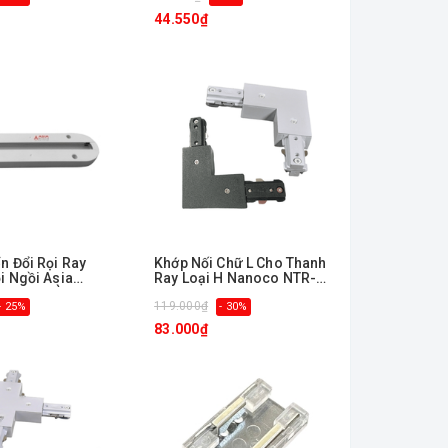
44.550₫
n Đổi Rọi Ray
Khớp Nối Chữ L Cho Thanh
i Ngồi Asia
Ray Loại H Nanoco NTR-
 CH-02-DÀI
LC
119.000₫
- 25%
- 30%
83.000₫