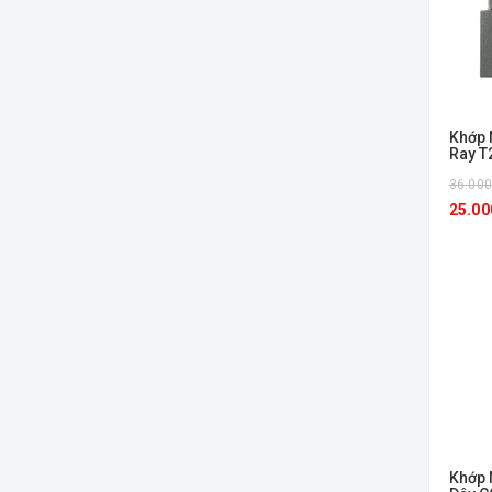
Đầu Nối
Khớp Nối
Đèn Tuýp
Phụ Kiện Đèn
Khớp 
Ray T
Nguồn Khởi Động
36.00
25.00
Thanh Ray Đèn Rọi
Khớp 