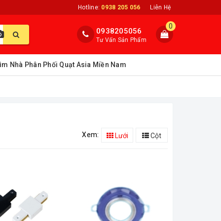
Hotline:
0938 205 056
Liên Hệ
0
0938205056
Tư Vấn Sản Phẩm
ìm Nhà Phân Phối Quạt Asia Miền Nam
Xem:
Lưới
Cột