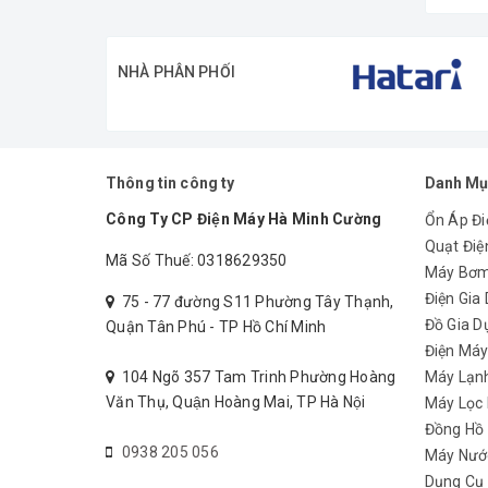
NHÀ PHÂN PHỐI
Thông tin công ty
Danh Mụ
Công Ty CP Điện Máy Hà Minh Cường
Ổn Áp Đi
Quạt Điệ
Mã Số Thuế: 0318629350
Máy Bơ
Điện Gia
75 - 77 đường S11 Phường Tây Thạnh,
Đồ Gia D
Quận Tân Phú - TP Hồ Chí Minh
Điện Má
104 Ngõ 357 Tam Trinh Phường Hoàng
Máy Lạn
Văn Thụ, Quận Hoàng Mai, TP Hà Nội
Máy Lọc
Đồng Hồ
0938 205 056
Máy Nướ
Dụng Cụ