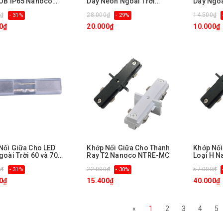
OB IP65 Nanoco
Dây Neon Ngoài Trời
Dây Ngoà
320-MC65
Nanoco NSTN120-MC
LED - 2 
0₫
28.000₫
14.500₫
- 31%
- 29%
NST-MC
0₫
20.000₫
10.000₫
Nối Giữa Cho LED
Khớp Nối Giữa Cho Thanh
Khớp Nối
goài Trời 60 và 70
Ray T2 Nanoco NTRE-MC
Loại H 
LED Nanoco NST60-
0₫
22.000₫
57.000₫
- 31%
- 30%
0₫
15.400₫
40.000₫
«
1
2
3
4
5