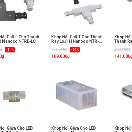
Nối Chữ L Cho Thanh
Khớp Nối Chữ T Cho Thanh
Khớp Nối
2 Nanoco NTRE-LC
Ray Loại H Nanoco NTR-
Thanh Ra
TC
NTR-4C
0₫
156.000₫
202.000₫
- 31%
- 30%
0₫
109.000₫
141.000
Nối Giữa Cho LED
Khớp Nối Giữa Cho LED
Khớp Nối