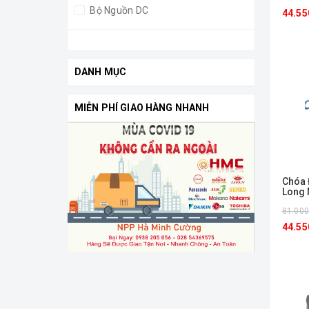
Bộ Nguồn DC
44.55
Khớp Nối Dây Nguồn
Driver Nguồn
DANH MỤC
Chân Cắm Nối Nguồn
MIỄN PHÍ GIAO HÀNG NHANH
Khớp Nối Giữa
Nút Bít
Nẹp Gắn Tường
Chóa
Đế Gắn
Long 
81.00
Nắp Chụp
44.55
Bộ Nguồn Cho Đèn
Đế Ngồi
Thanh Ray