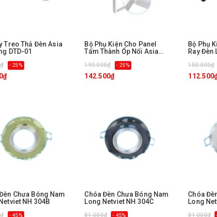
y Treo Thả Đèn Asia
Bộ Phụ Kiện Cho Panel
Bộ Phụ K
ing DTD-01
Tấm Thành Ốp Nổi Asia
Ray Đèn 
Lighting CDP
Lighting
0₫
190.000₫
150.000₫
- 25%
- 25%
0₫
142.500₫
112.500
 Đèn Chưa Bóng Nam
Chóa Đèn Chưa Bóng Nam
Chóa Đè
Netviet NH 304B
Long Netviet NH 304C
Long Net
0₫
81.000₫
81.000₫
- 45%
- 45%