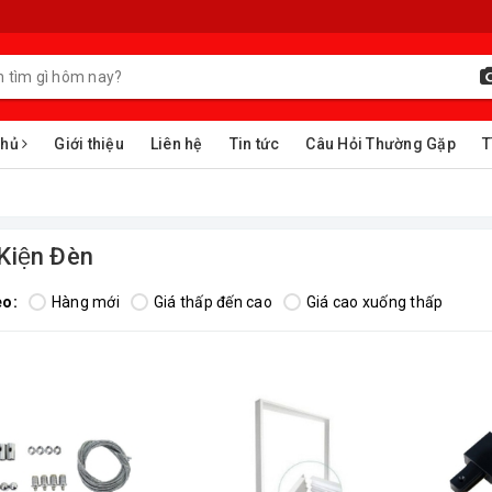
chủ
Giới thiệu
Liên hệ
Tin tức
Câu Hỏi Thường Gặp
T
Kiện Đèn
eo:
Hàng mới
Giá thấp đến cao
Giá cao xuống thấp