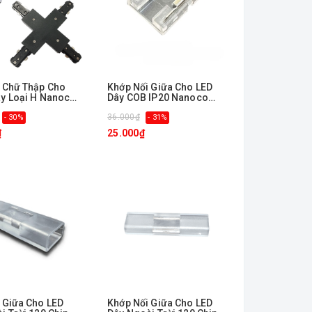
 Chữ Thập Cho
Khớp Nối Giữa Cho LED
y Loại H Nanoco
Dây COB IP20 Nanoco
NSTC320-MC20
36.000₫
- 30%
- 31%
₫
25.000₫
 Giữa Cho LED
Khớp Nối Giữa Cho LED