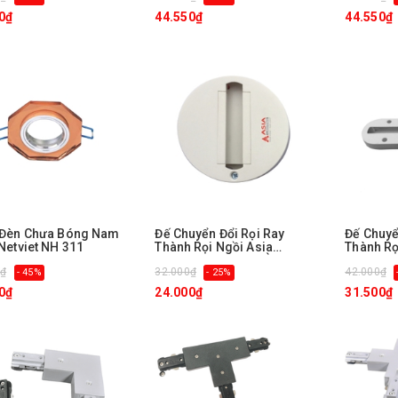
0₫
44.550₫
44.550₫
 Đèn Chưa Bóng Nam
Đế Chuyển Đổi Rọi Ray
Đế Chuyể
Netviet NH 311
Thành Rọi Ngồi Asia
Thành Rọ
Lighting CH-01-TRÒN
Lighting
0₫
32.000₫
42.000₫
- 45%
- 25%
0₫
24.000₫
31.500₫