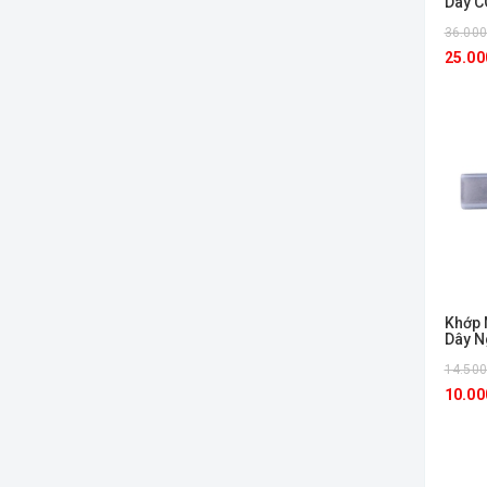
Dây C
NSTC
36.00
25.00
Khớp 
Dây N
Chip 
14.50
MC
10.00