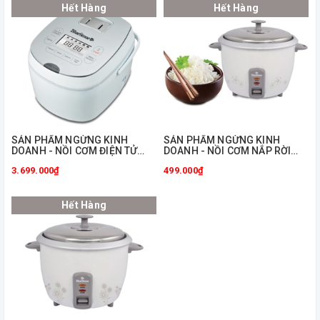
Hết Hàng
Hết Hàng
ㅤSẢN PHẨM NGỪNG KINH
ㅤSẢN PHẨM NGỪNG KINH
DOANH - NỒI CƠM ĐIỆN TỬ
DOANH - NỒI CƠM NẮP RỜI
BLUESTONE RCB-5985S
BLUESTONE CRB-5415
3.699.000₫
499.000₫
Hết Hàng