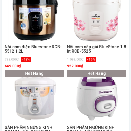
Nồi cơm điện Bluestone RCB-
Nồi cơm nắp gài BlueStone 1.8
5512 1.2L
lít RCB-5525
799.000₫
- 19%
1.099.000₫
- 16%
649.000₫
922.000₫
Hết Hàng
Hết Hàng
ㅤSẢN PHẨM NGỪNG KINH
ㅤSẢN PHẨM NGỪNG KINH