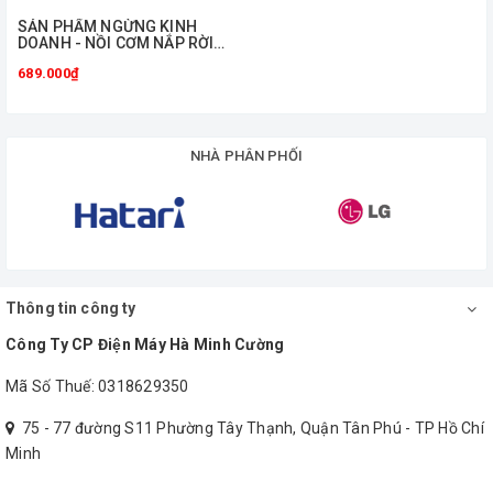
ㅤSẢN PHẨM NGỪNG KINH
DOANH - NỒI CƠM NẮP RỜI
BLUESTONE CRB-5425
689.000₫
NHÀ PHÂN PHỐI
Thông tin công ty
Công Ty CP Điện Máy Hà Minh Cường
Mã Số Thuế: 0318629350
75 - 77 đường S11 Phường Tây Thạnh, Quận Tân Phú - TP Hồ Chí
Minh