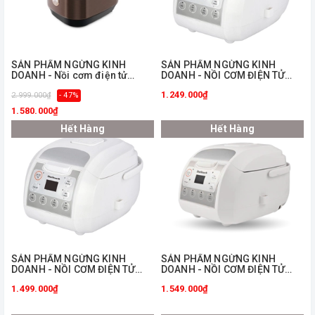
ㅤSẢN PHẨM NGỪNG KINH
ㅤSẢN PHẨM NGỪNG KINH
DOANH - Nồi cơm điện tử
DOANH - NỒI CƠM ĐIỆN TỬ
BlueStone 1.5 lít RCB-5949
BLUESTONE RCB-5908
1.249.000₫
2.999.000₫
- 47%
1.580.000₫
Hết Hàng
Hết Hàng
ㅤSẢN PHẨM NGỪNG KINH
ㅤSẢN PHẨM NGỪNG KINH
DOANH - NỒI CƠM ĐIỆN TỬ
DOANH - NỒI CƠM ĐIỆN TỬ
BLUESTONE RCB-5923
BLUESTONE RCB-5925W
1.499.000₫
1.549.000₫