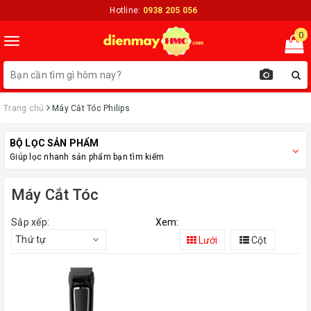
Hotline:
0938 205 056
0
Toggle
navigation
Trang chủ
Máy Cắt Tóc Philips
BỘ LỌC SẢN PHẨM
Giúp lọc nhanh sản phẩm bạn tìm kiếm
Máy Cắt Tóc
Sắp xếp:
Xem:
Thứ tự
Lưới
Cột