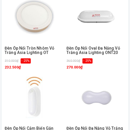
Đèn Ốp Nổi Tròn Nhôm Vỏ
Đèn Ốp Nổi Oval Đa Năng Vỏ
Trắng Asia Lighting OT
Trắng Asia Lighting ONT20
310.000₫
- 25%
360.000₫
- 25%
232.500₫
270.000₫
Đèn Ốp Nổi Cảm Biến Gắn
Đèn Ốp Nổi Đa Năng Vỏ Trắng