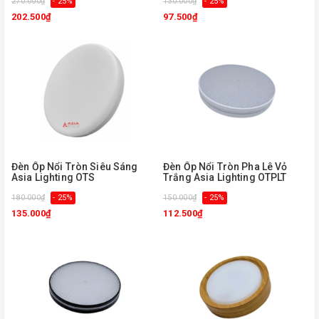
270.000₫
- 25%
130.000₫
- 25%
202.500₫
97.500₫
Đèn Ốp Nổi Tròn Siêu Sáng
Đèn Ốp Nổi Tròn Pha Lê Vỏ
Asia Lighting OTS
Trắng Asia Lighting OTPLT
180.000₫
- 25%
150.000₫
- 25%
135.000₫
112.500₫