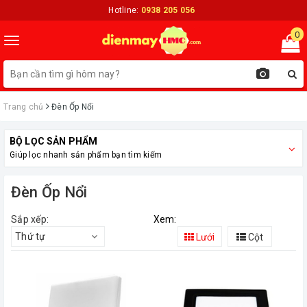
Hotline:
0938 205 056
0
Toggle
navigation
Trang chủ
Đèn Ốp Nổi
BỘ LỌC SẢN PHẨM
Giúp lọc nhanh sản phẩm bạn tìm kiếm
Đèn Ốp Nổi
Sắp xếp:
Xem:
Thứ tự
Lưới
Cột