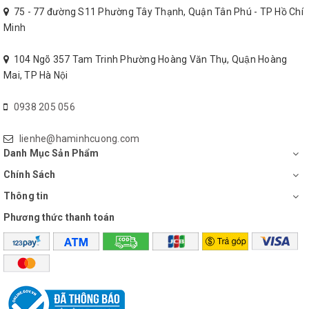
75 - 77 đường S11 Phường Tây Thạnh, Quận Tân Phú - TP Hồ Chí
Minh
104 Ngõ 357 Tam Trinh Phường Hoàng Văn Thụ, Quận Hoàng
Mai, TP Hà Nội
0938 205 056
lienhe@haminhcuong.com
Danh Mục Sản Phẩm
Chính Sách
Thông tin
Phương thức thanh toán