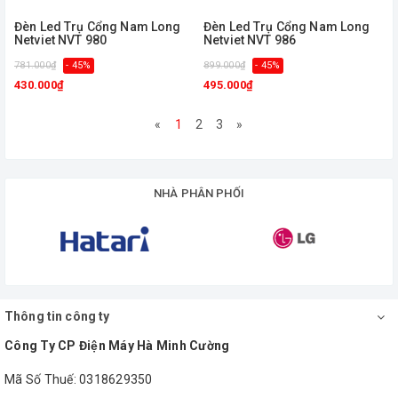
Đèn Led Trụ Cổng Nam Long
Đèn Led Trụ Cổng Nam Long
Netviet NVT 980
Netviet NVT 986
781.000₫
- 45%
899.000₫
- 45%
430.000₫
495.000₫
«
1
2
3
»
NHÀ PHÂN PHỐI
Thông tin công ty
Công Ty CP Điện Máy Hà Minh Cường
Mã Số Thuế: 0318629350