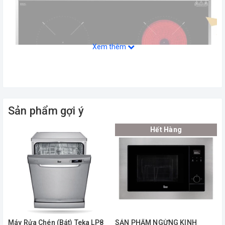
Xem thêm
Sản phẩm gợi ý
Hết Hàng
BỀ MẶT KÍNH SCHOTT CERAN, CHỊU
LỰC CHỊU NHIỆT
Bếp hồng ngoại điện từTeka HIC 7322S được thiết kế mặt kính
làm bằng Mặt kính Schott Ceran sang trọng, chống trơn trượt và
có khả năng chịu nhiệt lên đến 1000 độ C, chịu sốc nhiệt tốt. Đây
là mặt kính chuyên dụng dành cho bếp điện, là một loại kính có
chất lượng cao, rất cứng, bền và có khả năng truyền nhiệt và tản
Máy Rửa Chén (Bát) Teka LP8
ㅤSẢN PHẨM NGỪNG KINH