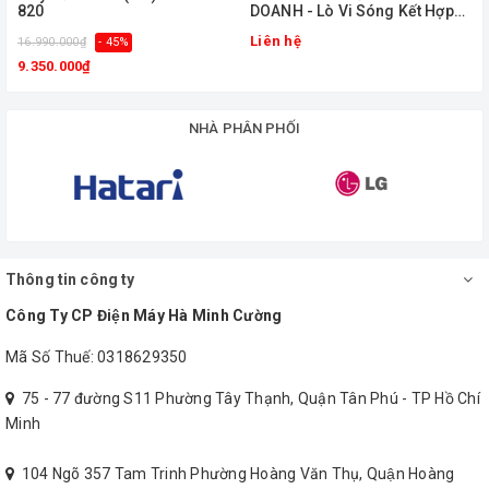
820
DOANH - Lò Vi Sóng Kết Hợp
nhiệt nhanh dễ dàng lau chùi vệ sinh. Chính vì vậy mặt bếp lúc
Nướng Teka MS 620 BIS
nào cũng sáng bóng, bóng bẩy như ban đầu. Với 9 mức điều
Liên hệ
16.990.000₫
- 45%
chỉnh công suất nấu có thể giúp chị em có thể nấu nướng được
9.350.000₫
rất nhiều các món ăn khác nhau.
NHÀ PHÂN PHỐI
Thông tin công ty
Công Ty CP Điện Máy Hà Minh Cường
Mã Số Thuế: 0318629350
75 - 77 đường S11 Phường Tây Thạnh, Quận Tân Phú - TP Hồ Chí
Minh
VÙNG NẤU TỪ + HỒNG NGOẠI, ĐIỀU
104 Ngõ 357 Tam Trinh Phường Hoàng Văn Thụ, Quận Hoàng
KHIỂN DỄ THAO TÁC