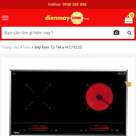
Hotline:
0938 205 056
0
Toggle
navigation
Trang chủ
Teka
Bếp Điện Từ Teka HIC7322S