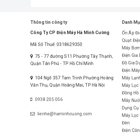
Thông tin công ty
Danh Mụ
Công Ty CP Điện Máy Hà Minh Cường
Ổn Áp Đi
Quạt Điệ
Mã Số Thuế: 0318629350
Máy Bơ
Điện Gia
75 - 77 đường S11 Phường Tây Thạnh,
Đồ Gia D
Quận Tân Phú - TP Hồ Chí Minh
Điện Má
104 Ngõ 357 Tam Trinh Phường Hoàng
Máy Lạn
Văn Thụ, Quận Hoàng Mai, TP Hà Nội
Máy Lọc
Đồng Hồ
0938 205 056
Máy Nướ
Dụng Cụ
lienhe@haminhcuong.com
Máy Lọc 
Lò nướng V23F10 được sản xuất theo công nghệ hiện
Đèn
điều khiển cảm ứng hiện đại, tay nắm nhôm 2 lớp c
Điện Côn
năng tiêu thụ và dễ dàng quan sát thực phẩm bên 