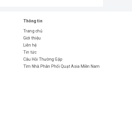
Thông tin
Trang chủ
Giới thiệu
Liên hệ
Tin tức
Câu Hỏi Thường Gặp
Tìm Nhà Phân Phối Quạt Asia Miền Nam
mang lại sự hiện đại sang trọng cho gian bếp. Phím
 3 lớp chịu lực và cách nhiệt, giúp tiết kiệm điện
o cấp.