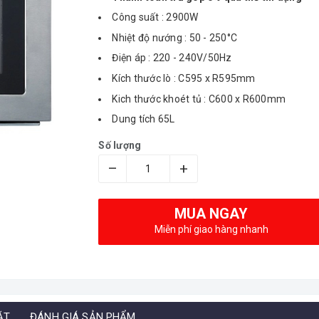
Công suất : 2900W
Nhiệt độ nướng : 50 - 250°C
Điện áp : 220 - 240V/50Hz
Kích thước lò : C595 x R595mm
Kich thước khoét tủ : C600 x R600mm
Dung tích 65L
Số lượng
–
+
MUA NGAY
Miễn phí giao hàng nhanh
ẶT
ĐÁNH GIÁ SẢN PHẨM