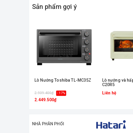
Chức năng tạm dừng
Sản phẩm gợi ý
Công suất : 2900W
Nhiệt độ nướng : 50 - 250°C
Điện áp : 220 - 240V/50Hz
Kích thước lò : C595 x R595mm
Kich thước khoét tủ : C600 x R600mm
Lò Nướng Toshiba TL-MC35Z
Lò nướng và hấ
C20R5
Liên hệ
2.939.400₫
- 17%
2.449.500₫
NHÀ PHÂN PHỐI