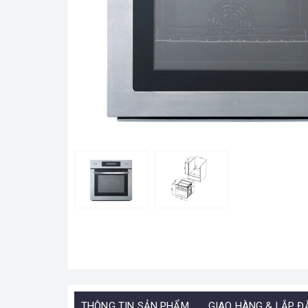
THÔNG TIN SẢN PHẨM
GIAO HÀNG & LẮP Đ