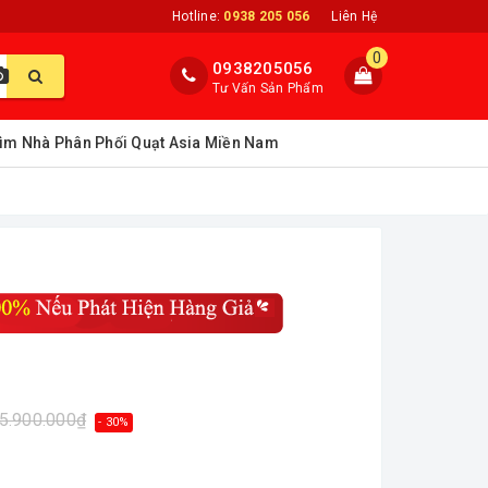
Hotline:
0938 205 056
Liên Hệ
0
0938205056
Tư Vấn Sản Phẩm
ìm Nhà Phân Phối Quạt Asia Miền Nam
5.900.000₫
- 30%