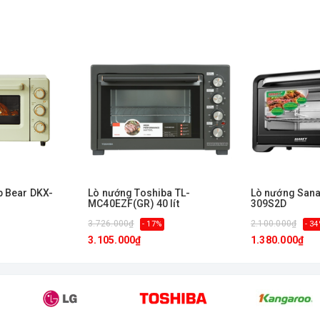
p Bear DKX-
Lò nướng Toshiba TL-
Lò nướng Sanak
MC40EZF(GR) 40 lít
309S2D
3.726.000₫
2.100.000₫
- 17%
- 3
3.105.000₫
1.380.000₫