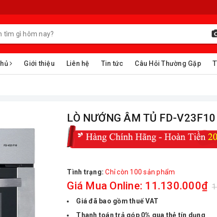
chủ
Giới thiệu
Liên hệ
Tin tức
Câu Hỏi Thường Gặp
T
LÒ NƯỚNG ÂM TỦ FD-V23F10
Tình trạng:
Chỉ còn 100 sản phẩm
Giá Mua Online: 11.130.000₫
1
Giá đã bao gồm thuế VAT
Thanh toán trả góp 0% qua thẻ tín dụng