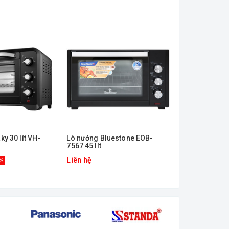
Hế
y 30 lít VH-
Lò nướng Bluestone EOB-
ㅤSẢN PHẨM N
7567 45 lít
DOANH - Lò 
Teka HLB 860
Liên hệ
Liên hệ
4%