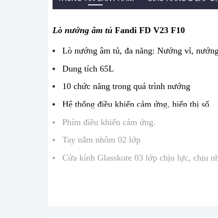
Lò nướng âm tủ
Fandi FD V23 F10
Lò nướng âm tủ, đa năng: Nướng vỉ, nướng
Dung tích 65L
10 chức năng trong quá trình nướng
Hệ thống điều khiển cảm ứng, hiển thị số
Phím điều khiển cảm ứng.
Tay nắm nhôm 02 lớp
Cửa kính Glasskote 03 lớp chịu lực, chịu nh
Chất liệu chủ đạo: inox - kính
Hệ thống quạt thông gió
Đồng hồ hẹn giờ