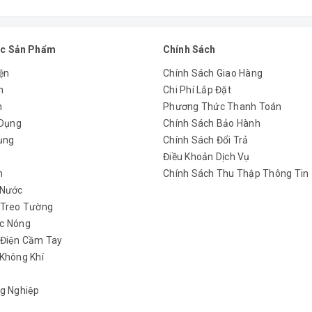
c Sản Phẩm
Chính Sách
ện
Chính Sách Giao Hàng
n
Chi Phí Lắp Đặt
m
Phương Thức Thanh Toán
 Dụng
Chính Sách Bảo Hành
ụng
Chính Sách Đổi Trả
y
Điều Khoản Dịch Vụ
h
Chính Sách Thu Thập Thông Tin
 Nước
 Treo Tường
c Nóng
 Điện Cầm Tay
Không Khí
 đại Châu Âu, với thiết kế lắp âm tủ vừa tiết kiệm diện tích vừa 
hắc chắn và cách nhiệt hiệu quả. Đặc biệt cửa kính trong suốt dày
g Nghiệp
trong. Khoang lò phủ men đá chống dính tốt, gioăng cách nhiệt ca