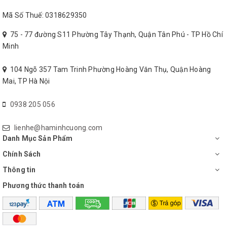
chất.
Mã Số Thuế: 0318629350
Không để máy bơm hoạt động không có nước vì sẽ gây ra
tiếng ồn.
75 - 77 đường S11 Phường Tây Thạnh, Quận Tân Phú - TP Hồ Chí
Minh
104 Ngõ 357 Tam Trinh Phường Hoàng Văn Thụ, Quận Hoàng
Mai, TP Hà Nội
0938 205 056
lienhe@haminhcuong.com
Danh Mục Sản Phẩm
Chính Sách
Thông tin
Phương thức thanh toán