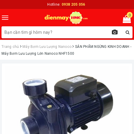
Hotline:
0938 205 056
0
Toggle
navigation
Trang chủ
Máy Bơm Lưu Lượng Nanoco
ㅤSẢN PHẨM NGỪNG KINH DOANH -
Máy Bơm Lưu Lượng Lớn Nanoco NHF1500