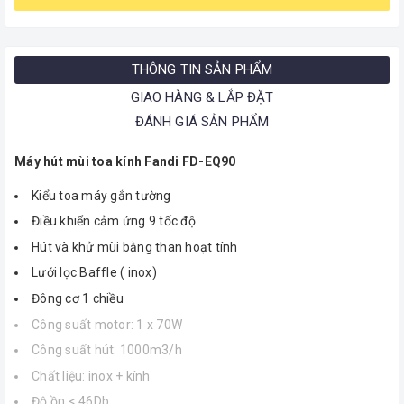
THÔNG TIN SẢN PHẨM
GIAO HÀNG & LẮP ĐẶT
ĐÁNH GIÁ SẢN PHẨM
Máy hút mùi toa kính Fandi FD-EQ90
Kiểu toa máy gắn tường
Điều khiển cảm ứng 9 tốc độ
Hút và khử mùi bằng than hoạt tính
Lưới lọc Baffle ( inox)
Đông cơ 1 chiều
Công suất motor: 1 x 70W
Công suất hút: 1000m3/h
Chất liệu: inox + kính
Độ ồn < 46Db