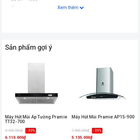
Xem thêm
Ống thoát ra ngoài phi 150mm
Điện áp: 220-240v/50Hz
Đèn led: 2 x 1.5W
Kích thước: 700/900mm
Trọng lượng: 16.5kg (EQ90)
Sản phẩm gợi ý
Máy Hút Mùi Áp Tường Pramie
Máy Hút Mùi Pramie AP15-900
TT32-700
9.400.000₫
- 35%
7.900.000₫
- 35%
8
6.110.000₫
5.135.000₫