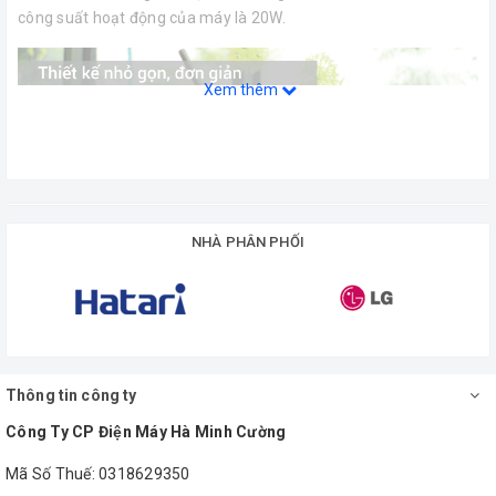
công suất hoạt động của máy là 20W.
Xem thêm
NHÀ PHÂN PHỐI
Hệ thống đèn LED chiếu sáng
Thông tin công ty
đặc biệt
Công Ty CP Điện Máy Hà Minh Cường
Mã Số Thuế: 0318629350
Thiết bị có nhiệt độ bên trong được thiết lập và duy trì tự động,