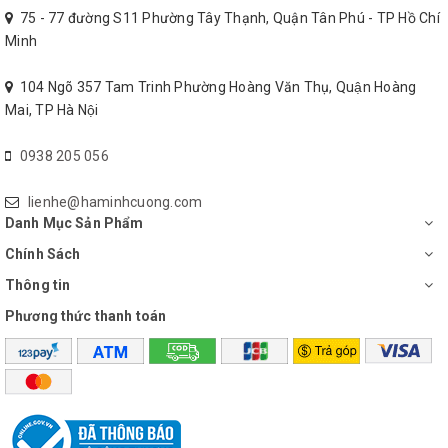
đảm bảo sự hoạt động của các vi khuẩn lactic. Kết hợp với hệ
75 - 77 đường S11 Phường Tây Thạnh, Quận Tân Phú - TP Hồ Chí
thống đèn LED đặc biệt, khi nhiệt độ khác nhau sẽ cho màu sắc
Minh
đèn LED khác nhau, thuận tiện sử dụng.
104 Ngõ 357 Tam Trinh Phường Hoàng Văn Thụ, Quận Hoàng
Mai, TP Hà Nội
0938 205 056
lienhe@haminhcuong.com
Danh Mục Sản Phẩm
Chính Sách
Thông tin
Phương thức thanh toán
Nắp trong suốt dễ dàng quan
sát