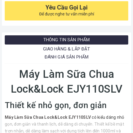
Yêu Cầu Gọi Lại
Để được nghe tư vấn miễn phí
THÔNG TIN SẢN PHẨM
GIAO HÀNG & LẮP ĐẶT
ĐÁNH GIÁ SẢN PHẨM
Máy Làm Sữa Chua
Lock&Lock EJY110SLV
Thiết kế nhỏ gọn, đơn giản
Máy Làm Sữa Chua Lock&Lock EJY110SLV
có kiểu dáng nhỏ
gọn, đơn giản và thanh lịch, dễ dàng di chuyển. Thiết kế bề mặt
trơn nhẵn, dễ dàng làm sạch với dung tích lên đến 1000ml và