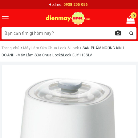
Hotline:
0938 205 056
0
Toggle
navigation
Trang chủ
Máy Làm Sữa Chua Lock & Lock
SẢN PHẨM NGỪNG KINH
DOANH - Máy Làm Sữa Chua Lock&Lock EJY110SLV