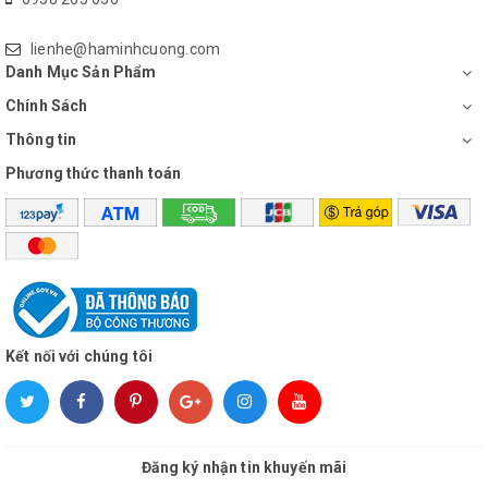
phòng.
Sở hữu công suất hoạt động 11.900 BTU, điều hòa Daikin BTU
lienhe@haminhcuong.com
FTHF35RAVMV sẽ hoạt động hiệu quả ở căn phòng có diện tích
Danh Mục Sản Phẩm
từ 15 - 20 m2.
Chính Sách
Thông tin
Phương thức thanh toán
Kết nối với chúng tôi
Công nghệ Inverter tiết kiệm điện
hiệu quả
Đăng ký nhận tin khuyến mãi