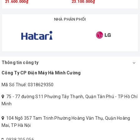
21.600.000₫
23.100.000₫
NHÀ PHÂN PHỐI
Thông tin công ty
Công suất hoạt động 11.900 BTU phù
Công Ty CP Điện Máy Hà Minh Cường
hợp cho phòng có diện tích 15 - 20
Mã Số Thuế: 0318629350
m2
75 - 77 đường S11 Phường Tây Thạnh, Quận Tân Phú - TP Hồ Chí
Minh
Nếu lựa chọn điều hòa có công suất lớn cho phòng có diện tích
nhỏ sẽ lãng phí điện năng vô ích hoặc điều hòa có công suất nhỏ
104 Ngõ 357 Tam Trinh Phường Hoàng Văn Thụ, Quận Hoàng
cho căn phòng lớn sẽ khiến điều hòa phải hoạt động liên tục để
Mai, TP Hà Nội
làm lạnh hoặc sưởi ấm, gây tốn kém nhiều điện. Chính vì vậy,
bạn cần lựa chọn công suất điều hòa sao phù hợp với diện tích
0938 205 056