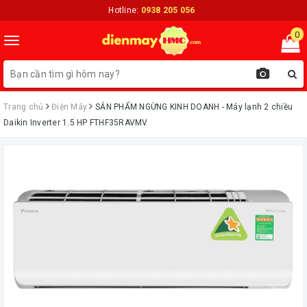
Hotline:
0938 205 056
0
Toggle
navigation
Trang chủ
Điện Máy
ㅤSẢN PHẨM NGỪNG KINH DOANH - Máy lạnh 2 chiều
Daikin Inverter 1.5 HP FTHF35RAVMV