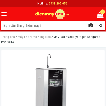
Hotline:
0938 205 056
0
Toggle
navigation
Trang chủ
Máy Lọc Nước Kangaroo
Máy Lọc Nước Hydrogen Kangaroo
KG100HA