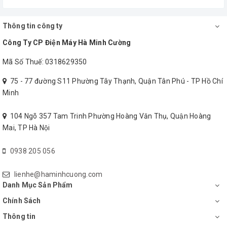
Thông tin công ty
Công Ty CP Điện Máy Hà Minh Cường
Mã Số Thuế: 0318629350
75 - 77 đường S11 Phường Tây Thạnh, Quận Tân Phú - TP Hồ Chí
Minh
104 Ngõ 357 Tam Trinh Phường Hoàng Văn Thụ, Quận Hoàng
Mai, TP Hà Nội
0938 205 056
Nguyên lý hoạt động của máy lọc
lienhe@haminhcuong.com
Danh Mục Sản Phẩm
nước Hydrogen Kangaroo KG100HA
Chính Sách
1. Lọc thô:
Thông tin
- Loại bỏ chất rắn lơ lửng lớn hơn 1 micromet, hàm lượng Clo dư (chất