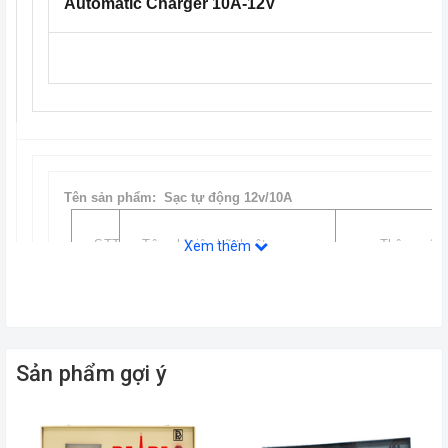
Automatic Charger 10A-12V
Tên sản phẩm: Sạc tự động 12v/10A
STT
Tên chỉ tiêu kỹ thuật
Thông số
Xem thêm
1
Điện áp vào
190 - 245 VA, 
2
Accu
12VDC
Sản phẩm gợi ý
3
Dòng sạc điều chỉnh được
1 - 10A