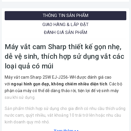
THÔNG TIN SẢN PHẨM
GIAO HÀNG & LẮP ĐẶT
ĐÁNH GIÁ SẢN PHẨM
Máy vắt cam Sharp thiết kế gọn nhẹ,
dễ vệ sinh, thích hợp sử dụng vắt các
loại quả có múi
Máy vắt cam Sharp 25W EJ-J256-WH được đánh giá cao
với
ngoại hình gọn đẹp, không chiếm nhiều diện tích
. Các bộ
phận của máy có thể dễ dàng tháo rời, tiện lợi để vệ sinh máy
sau khi sử dụng.
Sản phẩm thích hợp sử dụng cho gia đình có nhu cầu thích uống
nước cam, quýt nhiều, vắt khoảng 10 trái trở lên hoặc nhu cầu
kinh doanh quy mô nhỏ.
Xem thêm