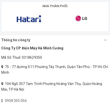
Ngoài ra, cốc có vạch chia dễ theo dõi lượng nước cam hoặc có
NHÀ PHÂN PHỐI
thể sử dụng cho các nhu cầu đong đếm khi làm bánh, pha sữa
cho bé vô cùng tiện lợi.
Thông tin công ty
Công Ty CP Điện Máy Hà Minh Cường
Mã Số Thuế: 0318629350
75 - 77 đường S11 Phường Tây Thạnh, Quận Tân Phú - TP Hồ Chí
Minh
104 Ngõ 357 Tam Trinh Phường Hoàng Văn Thụ, Quận Hoàng
Công suất 25W vắt nhanh chóng và ít
Mai, TP Hà Nội
tốn sức, hạn chế tình trạng nước cam
0938 205 056
bị đắng