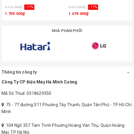
2.111.400₫
- 17%
2.014.800₫
- 17%
1
1.759.500₫
1.679.000₫
NHÀ PHÂN PHỐI
Cối xay làm bằng nhựa trong suốt, dễ
quan sát bên trong cối khi máy chạy,
cối bền chắc, an toàn, dễ chùi rửa
Thông tin công ty
Công Ty CP Điện Máy Hà Minh Cường
Mã Số Thuế: 0318629350
75 - 77 đường S11 Phường Tây Thạnh, Quận Tân Phú - TP Hồ Chí
Minh
104 Ngõ 357 Tam Trinh Phường Hoàng Văn Thụ, Quận Hoàng
Mai, TP Hà Nội