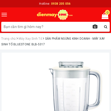
Hotline:
0938 205 056
0
Toggle
navigation
Trang chủ
Máy Xay Sinh Tố
ㅤSẢN PHẨM NGỪNG KINH DOANH - MÁY XAY
SINH TỐ BLUESTONE BLB-5317