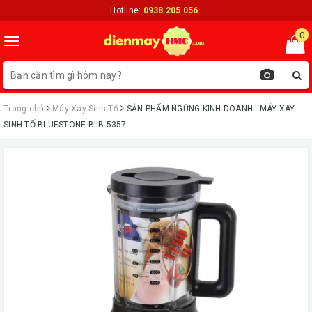
Hotline:
0938 205 056
0
Toggle
navigation
Trang chủ
Máy Xay Sinh Tố
ㅤSẢN PHẨM NGỪNG KINH DOANH - MÁY XAY
SINH TỐ BLUESTONE BLB-5357