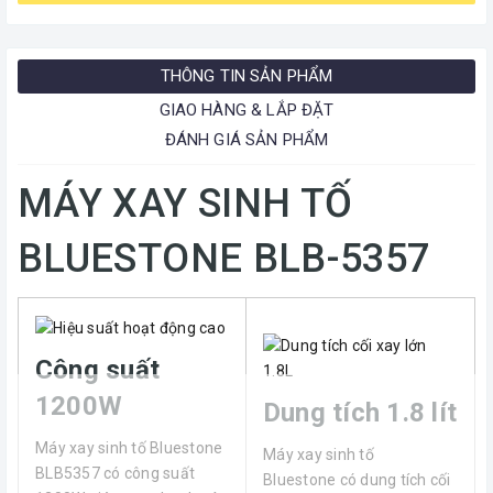
THÔNG TIN SẢN PHẨM
GIAO HÀNG & LẮP ĐẶT
ĐÁNH GIÁ SẢN PHẨM
MÁY XAY SINH TỐ
BLUESTONE BLB-5357
Công suất
1200W
Dung tích 1.8 lít
Máy xay sinh tố Bluestone
Máy xay sinh tố
BLB5357 có công suất
Bluestone có dung tích cối