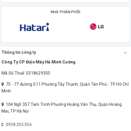
khiến máy xay này tránh bị
thời, vỏ máy bằng nhựa
rung, giảm nhiều tiếng ồn
thủy tinh bền bỉ, an toàn
NHÀ PHÂN PHỐI
trong lúc xay nhuyễn thực
cho sức khỏe người sử
phẩm.
dụng.
Thông tin công ty
Vận hành êm ái
Công Ty CP Điện Máy Hà Minh Cường
Máy xay sinh tố
có mô tơ
chất lượng cao giúp máy
Mã Số Thuế: 0318629350
chạy êm, hạn chế tiếng ồn,
75 - 77 đường S11 Phường Tây Thạnh, Quận Tân Phú - TP Hồ Chí
không làm ảnh hưởng đến
Minh
sinh hoạt của gia đình.
104 Ngõ 357 Tam Trinh Phường Hoàng Văn Thụ, Quận Hoàng
Mai, TP Hà Nội
Miễn phí giao hàng. Liên hệ 0938 205 056 để được hỗ trợ
0938 205 056