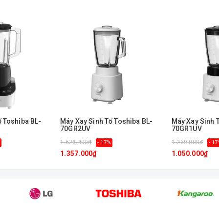
ố Toshiba BL-
Máy Xay Sinh Tố Toshiba BL-
Máy Xay Sinh 
70GR2UV
70GR1UV
1.628.400₫
1.260.000₫
- 17%
- 1
1.357.000₫
1.050.000₫