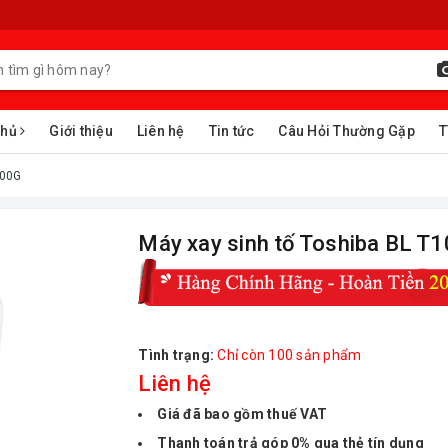
chủ
Giới thiệu
Liên hệ
Tin tức
Câu Hỏi Thường Gặp
T
100G
Máy xay sinh tố Toshiba BL T
Tình trạng:
Chỉ còn 100 sản phẩm
Liên hệ
Giá đã bao gồm thuế VAT
Thanh toán trả góp 0% qua thẻ tín dụng