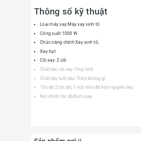
Thông số kỹ thuật
Loại máy xay:Máy xay sinh tố
Công suất:1000 W
Chức năng chính:Xay sinh tố,
Xay hạt
Cối xay: 2 cối
Chất liệu cối xay:Thuỷ tinh
Chất liệu lưỡi dao:Thép không gỉ
Tốc độ:2 tốc độ, 1 nút nhồi để trộn nguyên liệu
Nút chỉnh tốc độ:Nút xoay
Tiện ích:Có đũa khuấy, Có cốc đong nguyên liệu lỏ
Đũa trộn nguyên liệu lớn
Tính năng an toàn:Chân đế chống trượt