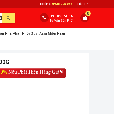
Hotline:
0938 205 056
Liên Hệ
0
0938205056
Tư Vấn Sản Phẩm
ìm Nhà Phân Phối Quạt Asia Miền Nam
100G