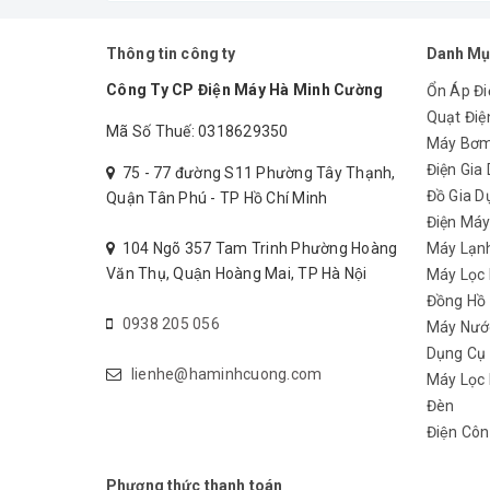
Thông tin công ty
Danh Mụ
Công Ty CP Điện Máy Hà Minh Cường
Ổn Áp Đi
Quạt Điệ
Mã Số Thuế: 0318629350
Máy Bơ
Máy xay sinh tố Toshiba
thiết 
Điện Gia
75 - 77 đường S11 Phường Tây Thạnh,
Đồ Gia D
Quận Tân Phú - TP Hồ Chí Minh
Điện Má
104 Ngõ 357 Tam Trinh Phường Hoàng
Máy Lạn
Văn Thụ, Quận Hoàng Mai, TP Hà Nội
Máy Lọc
Đồng Hồ
0938 205 056
Máy Nướ
Dụng Cụ
lienhe@haminhcuong.com
Máy Lọc 
Đèn
Điện Côn
Phương thức thanh toán