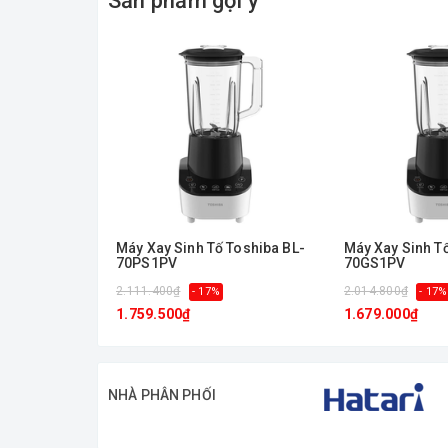
Sản phẩm gợi ý
Máy Xay Sinh Tố Toshiba BL-
Máy Xay Sinh T
70PS1PV
70GS1PV
2.111.400₫
2.014.800₫
- 17%
- 17%
1.759.500₫
1.679.000₫
NHÀ PHÂN PHỐI