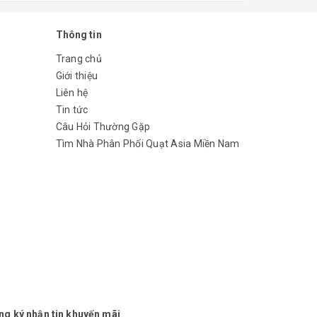
Thông tin
Trang chủ
Giới thiệu
Liên hệ
hiện đại cho mọi không gian bếp
Tin tức
Câu Hỏi Thường Gặp
Tìm Nhà Phân Phối Quạt Asia Miền Nam
ng ký nhận tin khuyến mãi