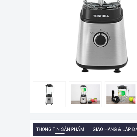
THÔNG TIN SẢN PHẨM
GIAO HÀNG & LẮP Đ