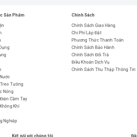
c Sản Phẩm
Chính Sách
ện
Chính Sách Giao Hàng
n
Chi Phí Lắp Đặt
m
Phương Thức Thanh Toán
kế sang trọng, hiện đại, tôn vinh vẻ đẹp 
 Dụng
Chính Sách Bảo Hành
ụng
Chính Sách Đổi Trả
y
Điều Khoản Dịch Vụ
h
Chính Sách Thu Thập Thông Tin
 Nước
 Treo Tường
c Nóng
 Điện Cầm Tay
Không Khí
g Nghiệp
Kết nối với chúng tôi
Đă