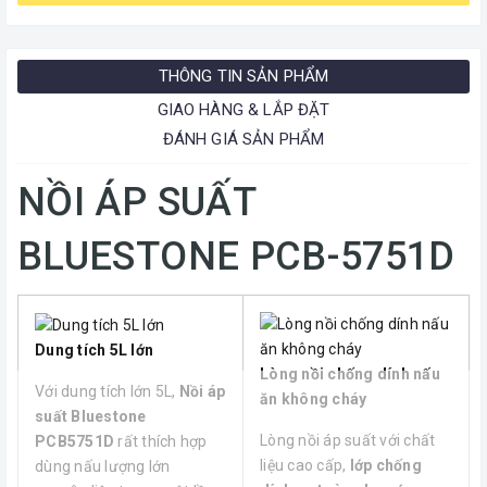
THÔNG TIN SẢN PHẨM
GIAO HÀNG & LẮP ĐẶT
ĐÁNH GIÁ SẢN PHẨM
NỒI ÁP SUẤT
BLUESTONE PCB-5751D
Dung tích 5L lớn
Lòng nồi chống dính nấu
Với dung tích lớn 5L,
Nồi áp
ăn không cháy
suất Bluestone
Lòng nồi áp suất với chất
PCB5751D
rất thích hợp
liệu cao cấp,
lớp chống
dùng nấu lượng lớn