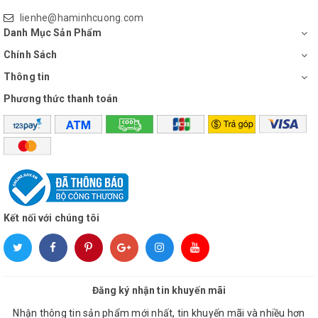
vung tháo rời,
dễ dàng lau
lienhe@haminhcuong.com
chùi
sau khi sử dụng.
Danh Mục Sản Phẩm
Chính Sách
Miễn phí giao hàng. Liên hệ 0938 205 056 để được hỗ trợ
Thông tin
Phương thức thanh toán
Kết nối với chúng tôi
Đăng ký nhận tin khuyến mãi
Nhận thông tin sản phẩm mới nhất, tin khuyến mãi và nhiều hơn