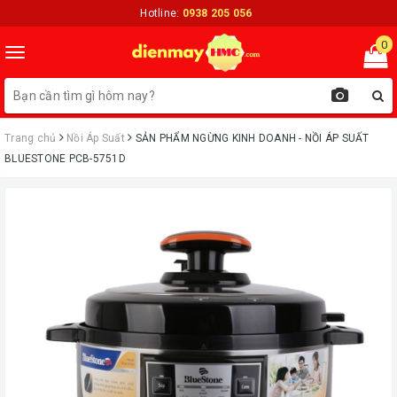
Hotline:
0938 205 056
0
Toggle
navigation
Trang chủ
Nồi Áp Suất
ㅤSẢN PHẨM NGỪNG KINH DOANH - NỒI ÁP SUẤT
BLUESTONE PCB-5751D